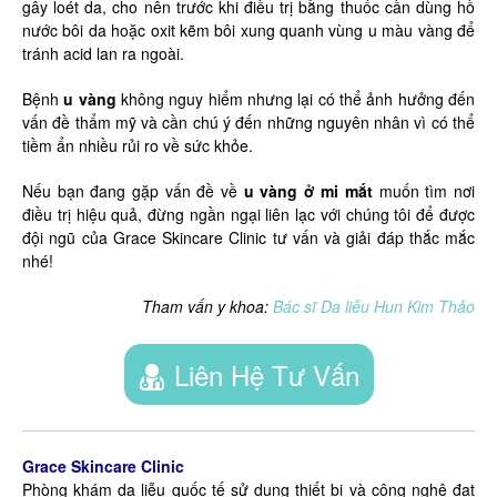
gây loét da, cho nên trước khi điều trị bằng thuốc cần dùng hồ
nước bôi da hoặc oxit kẽm bôi xung quanh vùng u màu vàng để
tránh acid lan ra ngoài.
Bệnh
u vàng
không nguy hiểm nhưng lại có thể ảnh hưởng đến
vấn đề thẩm mỹ và cần chú ý đến những nguyên nhân vì có thể
tiềm ẩn nhiều rủi ro về sức khỏe.
Nếu bạn đang gặp vấn đề về
u vàng ở mi mắt
muốn tìm nơi
điều trị hiệu quả, đừng ngần ngại liên lạc với chúng tôi để được
đội ngũ của Grace Skincare Clinic tư vấn và giải đáp thắc mắc
nhé!
Tham vấn y khoa:
Bác sĩ Da liễu Hun Kim Thảo
Liên Hệ Tư Vấn
Grace Skincare Clinic
Phòng khám da liễu quốc tế sử dụng thiết bị và công nghệ đạt