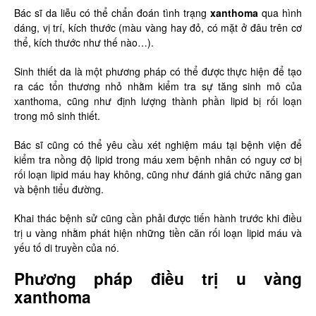
Bác sĩ da liễu có thể chẩn đoán tình trạng
xanthoma
qua hình
dáng, vị trí, kích thước (màu vàng hay đỏ, có mặt ở đâu trên cơ
thể, kích thước như thế nào…).
Sinh thiết da là một phương pháp có thể được thực hiện để tạo
ra các tổn thương nhỏ nhằm kiểm tra sự tăng sinh mô của
xanthoma, cũng như định lượng thành phần lipid bị rối loạn
trong mô sinh thiết.
Bác sĩ cũng có thể yêu cầu xét nghiệm máu tại bệnh viện để
kiểm tra nồng độ lipid trong máu xem bệnh nhân có nguy cơ bị
rối loạn lipid máu hay không, cũng như đánh giá chức năng gan
và bệnh tiểu đường.
Khai thác bệnh sử cũng cần phải được tiến hành trước khi điều
trị u vàng nhằm phát hiện những tiền căn rối loạn lipid máu và
yếu tố di truyền của nó.
Phương pháp điều trị u vàng
xanthoma