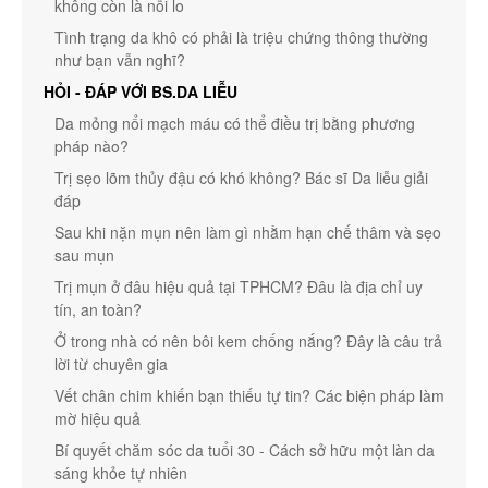
không còn là nỗi lo
Tình trạng da khô có phải là triệu chứng thông thường
như bạn vẫn nghĩ?
HỎI - ĐÁP VỚI BS.DA LIỄU
Da mỏng nổi mạch máu có thể điều trị bằng phương
pháp nào?
Trị sẹo lõm thủy đậu có khó không? Bác sĩ Da liễu giải
đáp
Sau khi nặn mụn nên làm gì nhằm hạn chế thâm và sẹo
sau mụn
Trị mụn ở đâu hiệu quả tại TPHCM? Đâu là địa chỉ uy
tín, an toàn?
Ở trong nhà có nên bôi kem chống nắng? Đây là câu trả
lời từ chuyên gia
Vết chân chim khiến bạn thiếu tự tin? Các biện pháp làm
mờ hiệu quả
Bí quyết chăm sóc da tuổi 30 - Cách sở hữu một làn da
sáng khỏe tự nhiên