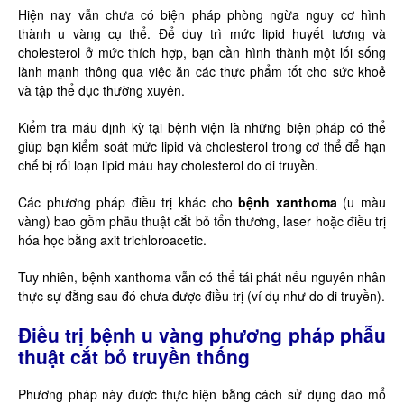
Hiện nay vẫn chưa có biện pháp phòng ngừa nguy cơ hình
thành u vàng cụ thể. Để duy trì mức lipid huyết tương và
cholesterol ở mức thích hợp, bạn cần hình thành một lối sống
lành mạnh thông qua việc ăn các thực phẩm tốt cho sức khoẻ
và tập thể dục thường xuyên.
Kiểm tra máu định kỳ tại bệnh viện là những biện pháp có thể
giúp bạn kiểm soát mức lipid và cholesterol trong cơ thể để hạn
chế bị rối loạn lipid máu hay cholesterol do di truyền.
Các phương pháp điều trị khác cho
bệnh xanthoma
(u màu
vàng) bao gồm phẫu thuật cắt bỏ tổn thương, laser hoặc điều trị
hóa học bằng axit trichloroacetic.
Tuy nhiên, bệnh xanthoma vẫn có thể tái phát nếu nguyên nhân
thực sự đằng sau đó chưa được điều trị (ví dụ như do di truyền).
Điều trị bệnh u vàng phương pháp phẫu
thuật cắt bỏ truyền thống
Phương pháp này được thực hiện bằng cách sử dụng dao mổ