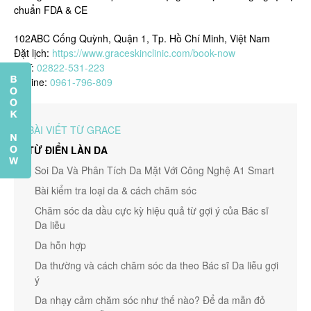
chuẩn FDA & CE
102ABC Cống Quỳnh, Quận 1, Tp. Hồ Chí Minh, Việt Nam
Đặt lịch:
https://www.graceskinclinic.com/book-now
SDT:
02822-531-223
Hotline:
0961-796-809
BÀI VIẾT TỪ GRACE
TỪ ĐIỂN LÀN DA
Soi Da Và Phân Tích Da Mặt Với Công Nghệ A1 Smart
Bài kiểm tra loại da & cách chăm sóc
Chăm sóc da dầu cực kỳ hiệu quả từ gợi ý của Bác sĩ
Da liễu
Da hỗn hợp
Da thường và cách chăm sóc da theo Bác sĩ Da liễu gợi
ý
Da nhạy cảm chăm sóc như thế nào? Để da mẫn đỏ