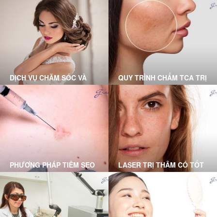
DỊCH VỤ CHĂM SÓC VÀ
QUY TRÌNH CHẤM TCA TRỊ
ĐIỀU TRỊ TẠI PHÒNG
SẸO RỖ CHUẨN Y KHOA
KHÁM DA LIỄU GRACE
TẠI GRACE SKINCARE
SKINCARE CLINIC
CLINIC
PHƯƠNG PHÁP TIÊM SẸO
LASER TRỊ THÂM CÓ TỐT
LỒI DO BÁC SĨ DA LIỄU
KHÔNG? DƯỚI ĐÂY LÀ
THỰC HIỆN
LỜI GIẢI ĐÁP DÀNH CHO
BẠN