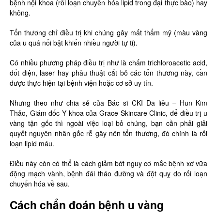
bệnh nội khoa (rối loạn chuyển hóa lipid trong đại thực bào) hay
không.
Tổn thương chỉ điều trị khi chúng gây mất thẩm mỹ (màu vàng
của u quá nổi bật khiến nhiều người tự ti).
Có nhiều phương pháp điều trị như là chấm trichloroacetic acid,
đốt điện, laser hay phẫu thuật cắt bỏ các tổn thương này, cần
được thực hiện tại bệnh viện hoặc cơ sở uy tín.
Nhưng theo như chia sẻ của Bác sĩ CKI Da liễu – Hun Kim
Thảo, Giám đốc Y khoa của Grace Skincare Clinic, để điều trị u
vàng tận gốc thì ngoài việc loại bỏ chúng, bạn cần phải giải
quyết nguyên nhân gốc rễ gây nên tổn thương, đó chính là rối
loạn lipid máu.
Điều này còn có thể là cách giảm bớt nguy cơ mắc bệnh xơ vữa
động mạch vành, bệnh đái tháo đường và đột quỵ do rối loạn
chuyển hóa về sau.
Cách chẩn đoán bệnh u vàng