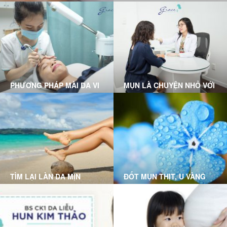
ĐỘ NHẸ LÀ GÌ?
PHƯƠNG PHÁP MÀI DA VI
MỤN LÀ CHUYỆN NHỎ VỚI
ĐIỂM
LIỆU TRÌNH CLEAR SKIN
MICRODERMABRASION
TẠI GRACE SKINCARE
TẠI GRACE SKINCARE
CLINIC
CLINIC
TÌM LẠI LÀN DA MỊN
ĐỐT MỤN THỊT, U VÀNG
MÀNG VỚI CÔNG NGHỆ
TRIỆT LÔNG DPL (DYE-PL)