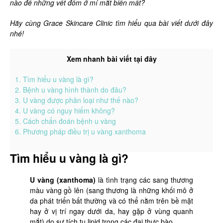
nào để những vết đốm ở mí mắt biến mất?
Hãy cùng Grace Skincare Clinic tìm hiểu qua bài viết dưới đây
nhé!
Xem nhanh bài viết tại đây
1. Tìm hiểu u vàng là gì?
2. Bệnh u vàng hình thành do đâu?
3. U vàng được phân loại như thế nào?
4. U vàng có nguy hiểm không?
5. Cách chẩn đoán bệnh u vàng
6. Phương pháp điều trị u vàng xanthoma
Tìm hiểu u vàng là gì?
U vàng (xanthoma)
là tình trạng các sang thương
màu vàng gồ lên (sang thương là những khối mô ở
da phát triển bất thường và có thể nằm trên bề mặt
hay ở vị trí ngay dưới da, hay gặp ở vùng quanh
mắt) do sự tích tụ lipid trong các đại thực bào.