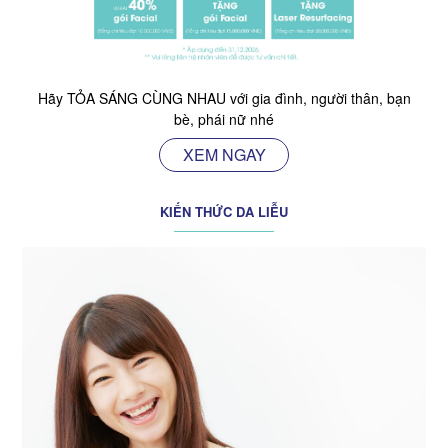
Hãy TỎA SÁNG CÙNG NHAU với gia đình, người thân, bạn
bè, phái nữ nhé
XEM NGAY
KIẾN THỨC DA LIỄU