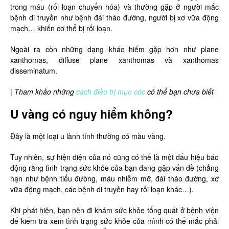
trong máu (rối loạn chuyển hóa) và thường gặp ở người mắc
bệnh di truyền như bệnh đái tháo đường, người bị xơ vữa động
mạch… khiến cơ thể bị rối loạn.
Ngoài ra còn những dạng khác hiếm gặp hơn như plane
xanthomas, diffuse plane xanthomas và xanthomas
disseminatum.
|
Tham khảo những
cách điều trị mụn cóc
có thể bạn chưa biết
U vàng có nguy hiểm không?
Đây là một loại u lành tính thường có màu vàng.
Tuy nhiên, sự hiện diện của nó cũng có thể là một dấu hiệu báo
động rằng tình trạng sức khỏe của bạn đang gặp vấn đề (chẳng
hạn như bệnh tiểu đường, máu nhiễm mỡ, đái tháo đường, xơ
vữa động mạch, các bệnh di truyền hay rối loạn khác…).
Khi phát hiện, bạn nên đi khám sức khỏe tổng quát ở bệnh viện
để kiểm tra xem tình trạng sức khỏe của mình có thể mắc phải