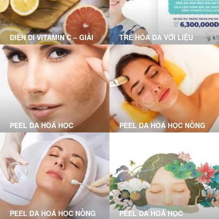
ĐIỆN DI VITAMIN C – GIẢI
TRẺ HÓA DA VỚI LIỆU
PHÁP CHO LÀN DA HƯ
TRÌNH FOREVER YOUNG
TỔN
PEEL DA HOÁ HỌC
PEEL DA HOÁ HỌC NỒNG
CHUYÊN SÂU LÀ GÌ?
ĐỘ VỪA LÀ GÌ?
PEEL DA HOÁ HỌC NỒNG
PEEL DA HOÁ HỌC