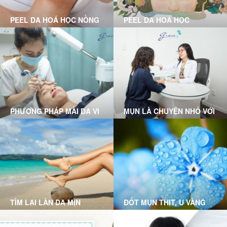
PEEL DA HOÁ HỌC NỒNG
PEEL DA HOÁ HỌC
ĐỘ NHẸ LÀ GÌ?
PHƯƠNG PHÁP MÀI DA VI
MỤN LÀ CHUYỆN NHỎ VỚI
ĐIỂM
LIỆU TRÌNH CLEAR SKIN
MICRODERMABRASION
TẠI GRACE SKINCARE
TẠI GRACE SKINCARE
CLINIC
CLINIC
TÌM LẠI LÀN DA MỊN
ĐỐT MỤN THỊT, U VÀNG
MÀNG VỚI CÔNG NGHỆ
TRIỆT LÔNG DPL (DYE-PL)