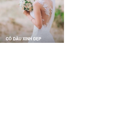
trơn láng, không còn sẹo rỗ
hát, cải thiện tình trạng rụng
với làn da mịn mượt trơn
tóc, thưa tóc, điều trị các
bóng
bệnh về tóc
CÔ DÂU XINH ĐẸP
Phục hồi và làm sáng mịn da
toàn diện dành cho các cô
dâu, chuẩn bị cho ngày
trọng đại
Grace Skincare Clinic has a great and friendly service
and that have a centrally located clinic. I highly
recommend them!
Alexis Linh Ly, HCMC- Business Owner