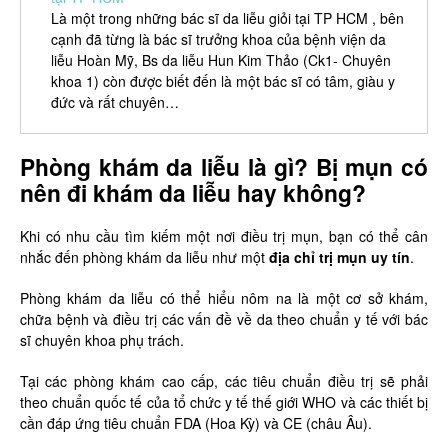
Là một trong những bác sĩ da liễu giỏi tại TP HCM , bên
cạnh đã từng là bác sĩ trưởng khoa của bệnh viện da
liễu Hoàn Mỹ, Bs da liễu Hun Kim Thảo (Ck1- Chuyên
khoa 1) còn được biết đến là một bác sĩ có tâm, giàu y
đức và rất chuyên…
Phòng khám da liễu là gì? Bị mụn có
nên đi khám da liễu hay không?
Khi có nhu cầu tìm kiếm một nơi điều trị mụn, bạn có thể cân
nhắc đến phòng khám da liễu như một
địa chỉ trị mụn uy tín
.
Phòng khám da liễu có thể hiểu nôm na là một cơ sở khám,
chữa bệnh và điều trị các vấn đề về da theo chuẩn y tế với bác
sĩ chuyên khoa phụ trách.
Tại các phòng khám cao cấp, các tiêu chuẩn điều trị sẽ phải
theo chuẩn quốc tế của tổ chức y tế thế giới WHO và các thiết bị
cần đáp ứng tiêu chuẩn FDA (Hoa Kỳ) và CE (châu Âu).