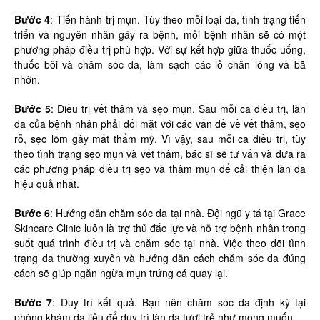
Bước 4
: Tiến hành trị mụn. Tùy theo mỗi loại da, tình trạng tiến
triển và nguyên nhân gây ra bệnh, mỗi bệnh nhân sẽ có một
phương pháp điều trị phù hợp. Với sự kết hợp giữa thuốc uống,
thuốc bôi và chăm sóc da, làm sạch các lỗ chân lông và bã
nhờn.
Bước 5
: Điều trị vết thâm và sẹo mụn. Sau mỗi ca điều trị, làn
da của bệnh nhân phải đối mặt với các vấn đề về vết thâm, sẹo
rỗ, sẹo lõm gây mất thẩm mỹ. Vì vậy, sau mỗi ca điều trị, tùy
theo tình trạng sẹo mụn và vết thâm, bác sĩ sẽ tư vấn và đưa ra
các phương pháp điều trị sẹo và thâm mụn để cải thiện làn da
hiệu quả nhất.
Bước 6
: Hướng dẫn chăm sóc da tại nhà. Đội ngũ y tá tại Grace
Skincare Clinic luôn là trợ thủ đắc lực và hỗ trợ bệnh nhân trong
suốt quá trình điều trị và chăm sóc tại nhà. Việc theo dõi tình
trạng da thường xuyên và hướng dẫn cách chăm sóc da đúng
cách sẽ giúp ngăn ngừa mụn trứng cá quay lại.
Bước 7
: Duy trì kết quả. Bạn nên chăm sóc da định kỳ tại
phòng khám da liễu để duy trì làn da tươi trẻ như mong muốn.