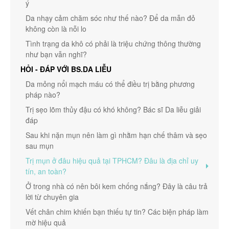
ý
Da nhạy cảm chăm sóc như thế nào? Để da mẫn đỏ
không còn là nỗi lo
Tình trạng da khô có phải là triệu chứng thông thường
như bạn vẫn nghĩ?
HỎI - ĐÁP VỚI BS.DA LIỄU
Da mỏng nổi mạch máu có thể điều trị bằng phương
pháp nào?
Trị sẹo lõm thủy đậu có khó không? Bác sĩ Da liễu giải
đáp
Sau khi nặn mụn nên làm gì nhằm hạn chế thâm và sẹo
sau mụn
Trị mụn ở đâu hiệu quả tại TPHCM? Đâu là địa chỉ uy
tín, an toàn?
Ở trong nhà có nên bôi kem chống nắng? Đây là câu trả
lời từ chuyên gia
Vết chân chim khiến bạn thiếu tự tin? Các biện pháp làm
mờ hiệu quả