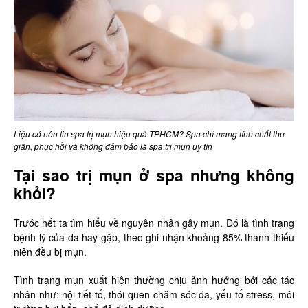
Liệu có nên tin spa trị mụn hiệu quả TPHCM? Spa chỉ mang tính chất thư
giãn, phục hồi và không đảm bảo là spa trị mụn uy tín
Tại sao trị mụn ở spa nhưng không
khỏi?
Trước hết ta tìm hiểu về nguyên nhân gây mụn. Đó là tình trạng
bệnh lý của da hay gặp, theo ghi nhận khoảng 85% thanh thiếu
niên đều bị mụn.
Tình trạng mụn xuất hiện thường chịu ảnh hưởng bởi các tác
nhân như: nội tiết tố, thói quen chăm sóc da, yếu tố stress, môi