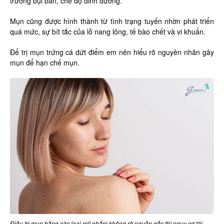
trường bụi bẩn, chế độ dinh dưỡng.
Mụn cũng được hình thành từ tình trạng tuyến nhờn phát triển
quá mức, sự bít tắc của lỗ nang lông, tế bào chết và vi khuẩn.
Để trị mụn trứng cá dứt điểm em nên hiểu rõ nguyên nhân gây
mụn để hạn chế mụn.
Điều trị mụn bằng các loại mỹ phẩm không rõ nguồn gốc thì nguy cơ tái