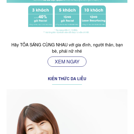
Hãy TỎA SÁNG CÙNG NHAU với gia đình, người thân, bạn
bè, phái nữ nhé
XEM NGAY
KIẾN THỨC DA LIỄU