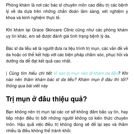
Phòng khám là nơi các bác sĩ chuyên môn cao điều trị các bệnh
lý về da dựa trên những chẩn đoán lâm sàng, xét nghiệm y
khoa và kinh nghiệm thực tế.
Khi khám tại Grace Skincare Clinic cũng như các phòng khám
uy tín khác, em sẽ được đánh giá tình trạng bệnh lý da.
Bác sĩ da liễu sẽ là người đưa ra liệu trình trị mụn, các vấn đề về
da hoặc có thể kết hợp với các biện pháp chăm sóc, phục hồi và
dưỡng da để đạt kết quả cao nhất.
| Cùng tìm hiểu chi tiết
Vì sao bị mụn nên đi khám da liễu
? Khi
nào nên thăm khám bác sĩ da liễu? Khám mụn ở đâu thì tốt?
thông qua bài viết này
Trị mụn ở đâu thiệu quả?
Bạn không nên trị mụn tại các cơ sở không đảm bảo uy tín, hay
tiếp nhận điều trị bởi những người không có kiến thức chuyên
môn. Hậu quả việc điều trị không đúng sẽ để lại sẹo và thâm
nhiều là điều không thể tránh khỏi.