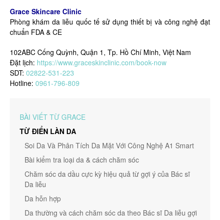
Grace Skincare Clinic
Phòng khám da liễu quốc tế sử dụng thiết bị và công nghệ đạt
chuẩn FDA & CE
102ABC Cống Quỳnh, Quận 1, Tp. Hồ Chí Minh, Việt Nam
Đặt lịch:
https://www.graceskinclinic.com/book-now
SDT:
02822-531-223
Hotline:
0961-796-809
BÀI VIẾT TỪ GRACE
TỪ ĐIỂN LÀN DA
Soi Da Và Phân Tích Da Mặt Với Công Nghệ A1 Smart
Bài kiểm tra loại da & cách chăm sóc
Chăm sóc da dầu cực kỳ hiệu quả từ gợi ý của Bác sĩ
Da liễu
Da hỗn hợp
Da thường và cách chăm sóc da theo Bác sĩ Da liễu gợi