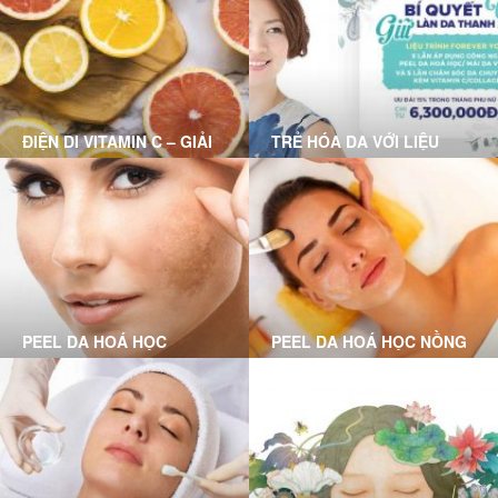
ĐIỆN DI VITAMIN C – GIẢI
TRẺ HÓA DA VỚI LIỆU
PHÁP CHO LÀN DA HƯ
TRÌNH FOREVER YOUNG
TỔN
PEEL DA HOÁ HỌC
PEEL DA HOÁ HỌC NỒNG
CHUYÊN SÂU LÀ GÌ?
ĐỘ VỪA LÀ GÌ?