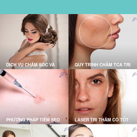
DỊCH VỤ CHĂM SÓC VÀ
QUY TRÌNH CHẤM TCA TRỊ
ĐIỀU TRỊ TẠI PHÒNG
SẸO RỖ CHUẨN Y KHOA
KHÁM DA LIỄU GRACE
TẠI GRACE SKINCARE
SKINCARE CLINIC
CLINIC
PHƯƠNG PHÁP TIÊM SẸO
LASER TRỊ THÂM CÓ TỐT
LỒI DO BÁC SĨ DA LIỄU
KHÔNG? DƯỚI ĐÂY LÀ
THỰC HIỆN
LỜI GIẢI ĐÁP DÀNH CHO