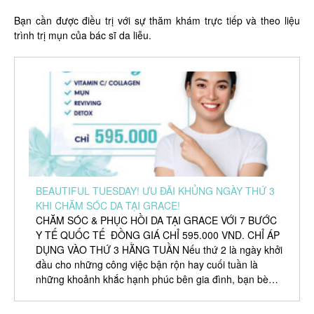
Bạn cần được điều trị với sự thăm khám trực tiếp và theo liệu
trình trị mụn của bác sĩ da liễu.
BEAUTIFUL TUESDAY! ƯU ĐÃI KHỦNG NGÀY THỨ 3
KHI CHĂM SÓC DA TẠI GRACE!
CHĂM SÓC & PHỤC HỒI DA TẠI GRACE VỚI 7 BƯỚC
Y TẾ QUỐC TẾ ĐỒNG GIÁ CHỈ 595.000 VND. CHỈ ÁP
DỤNG VÀO THỨ 3 HẰNG TUẦN Nếu thứ 2 là ngày khởi
đầu cho những công việc bận rộn hay cuối tuần là
những khoảnh khắc hạnh phúc bên gia đình, bạn bè…