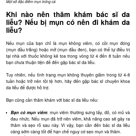
Một số đặc điểm mụn trứng cá
Khi nào nên thăm khám bác sĩ da
liễu? Nếu bị mụn có nên đi khám da
liễu?
Nếu mụn của bạn chỉ là mụn không viêm, có cồi mụn đóng
(mụn đầu trắng) hoặc mở (mụn đầu đen), bạn có thể tự điều trị
tại nhà với thuốc không kê toa trong vòng từ 4 đến 8 tuần nếu
bạn chưa thuận tiện để đến gặp bác sĩ da liễu.
Tuy nhiên, nếu tình trạng mụn không thuyên giảm trong từ 4-8
tuần hoặc trở nên tồi tệ hơn, hãy đến gặp bác sĩ chuyên khoa
da liễu để được hỗ trợ.
Bạn cũng cần thăm khám với bác sĩ da liễu nếu:
Bạn có mụn viêm
: mụn viêm thường sưng tấy, đỏ, có mủ và
đau nhức. Nếu mụn đã trở nên viêm, khả năng cao sẽ gây ra
thâm và sẹo rỗ sau này. Vì vậy, bạn cần đến bác sĩ da liễu
càng sớm càng tốt để hạn chế nguy cơ sẹo mụn và thâm.