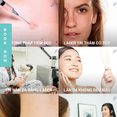
ĐIỀU TRỊ TẠI PHÒNG
SẸO RỖ CHUẨN Y KHOA
KHÁM DA LIỄU GRACE
TẠI GRACE SKINCARE
SKINCARE CLINIC
CLINIC
PHƯƠNG PHÁP TIÊM SẸO
LASER TRỊ THÂM CÓ TỐT
LỒI DO BÁC SĨ DA LIỄU
KHÔNG? DƯỚI ĐÂY LÀ
THỰC HIỆN
LỜI GIẢI ĐÁP DÀNH CHO
BẠN
TRỊ NÁM DA BẰNG LASER
LÀN DA KHÔNG ĐỀU MÀU
TẠI PHÒNG KHÁM GRACE
VÀ GIẢI PHÁP TỪ BÁC SĨ
SKINCARE CLINIC
DA LIỄU