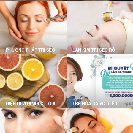
LỚN
KHÔNG ĐỂ LẠI SẸO CÙNG
GRACE SKINCARE CLINIC
PHƯƠNG PHÁP TRỊ SẸO
LĂN KIM TRỊ SẸO RỖ
RỖ MỤN NÀO PHÙ HỢP
VỚI BẠN?
ĐIỆN DI VITAMIN C – GIẢI
TRẺ HÓA DA VỚI LIỆU
PHÁP CHO LÀN DA HƯ
TRÌNH FOREVER YOUNG
TỔN