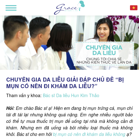
CHUYÊN GIA DA LIỄU GIẢI ĐÁP CHỦ ĐỀ “BỊ
MỤN CÓ NÊN ĐI KHÁM DA LIỄU?”
Tham vấn y khoa:
Bác sĩ Da liễu Hun Kim Thảo
Hỏi
: Em chào Bác sĩ ạ! Hiện em đang bị mụn trứng cá, mụn chỉ
tái đi tái lại nhưng không quá nặng. Em nghe nhiều người bảo
có thể tự mua thuốc trị mụn để uống tại nhà mà không cần đi
khám. Nhưng em đã uống và bôi nhiều loại thuốc mà không
khỏi. Bác sĩ cho em hỏi
bị mụn có nên đi khám da liễu không
ạ?