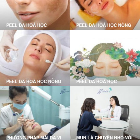
PEEL DA HOÁ HỌC
PEEL DA HOÁ HỌC NỒNG
CHUYÊN SÂU LÀ GÌ?
ĐỘ VỪA LÀ GÌ?
PEEL DA HOÁ HỌC NỒNG
PEEL DA HOÁ HỌC
ĐỘ NHẸ LÀ GÌ?
PHƯƠNG PHÁP MÀI DA VI
MỤN LÀ CHUYỆN NHỎ VỚI