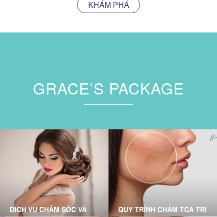
KHÁM PHÁ
GRACE’S PACKAGE
DỊCH VỤ CHĂM SÓC VÀ
QUY TRÌNH CHẤM TCA TRỊ