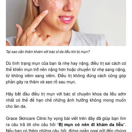
Tại sao cần thăm khám với bác sĩ da liễu khi bị mụn?
Dù tình trạng mụn của bạn là nhẹ hay nặng, điều trị sai cách có
thể khiến mụn trở nên nặng hơn hoặc chuyển từ nhẹ sang nặng,
từ không viêm sang viêm. Điều trị không đúng cách cũng góp
phần gây ra thâm và sẹo rỗ sau mụn.
Hãy bắt đầu điều trị mụn với bác sĩ chuyên khoa da liễu sớm
nhất có thể để hạn chế những ảnh hưởng không mong muốn
cho làn da.
Grace Skincare Clinic hy vọng bài viết trên đây đã giúp bạn tìm
ra câu trả lời cho câu hỏi “
Bị mụn có nên đi khám da liễu
”.
Nếu bạn có thêm những câu hỏi, đừng ngần ngại gửi đến chúng