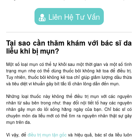
Liên Hệ Tư Vấn
Tại sao cần thăm khám với bác sĩ da
liễu khi bị mụn?
Một số loại mụn có thể tự khỏi sau một thời gian và một số tình
trạng mụn nhẹ có thể dùng thuốc bôi không kê toa để điều trị.
Tuy nhiên, thuốc bôi không kê toa chỉ giúp giảm lượng dầu thừa
và tiêu diệt vi khuẩn gây bít tắc lỗ chân lông dẫn đến mụn.
Những loại thuốc này không thể điều trị mụn với các nguyên
nhân từ sâu bên trong như: thay đổi nội tiết tố hay các nguyên
nhân gây mụn do lối sống hằng ngày của bạn. Chỉ bác sĩ có
chuyên môn da liễu mới có thể tìm ra nguyên nhân thật sự gây
mụn trên da.
Vì vậy, để
điều trị mụn tận gốc
và hiệu quả, bác sĩ da liễu luôn