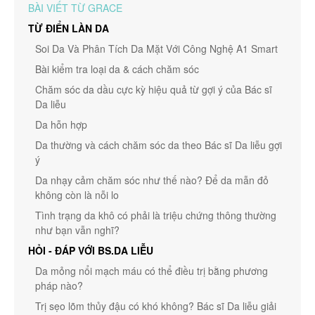
BÀI VIẾT TỪ GRACE
TỪ ĐIỂN LÀN DA
Soi Da Và Phân Tích Da Mặt Với Công Nghệ A1 Smart
Bài kiểm tra loại da & cách chăm sóc
Chăm sóc da dầu cực kỳ hiệu quả từ gợi ý của Bác sĩ
Da liễu
Da hỗn hợp
Da thường và cách chăm sóc da theo Bác sĩ Da liễu gợi
ý
Da nhạy cảm chăm sóc như thế nào? Để da mẫn đỏ
không còn là nỗi lo
Tình trạng da khô có phải là triệu chứng thông thường
như bạn vẫn nghĩ?
HỎI - ĐÁP VỚI BS.DA LIỄU
Da mỏng nổi mạch máu có thể điều trị bằng phương
pháp nào?
Trị sẹo lõm thủy đậu có khó không? Bác sĩ Da liễu giải