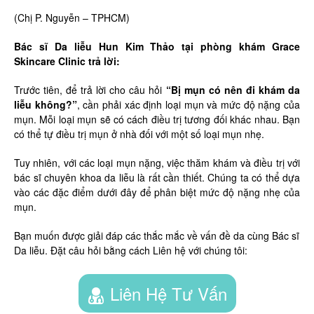
(Chị P. Nguyễn – TPHCM)
Bác sĩ Da liễu Hun Kim Thảo tại phòng khám Grace
Skincare Clinic trả lời:
Trước tiên, để trả lời cho câu hỏi
“Bị mụn có nên đi khám da
liễu không?”
, cần phải xác định loại mụn và mức độ nặng của
mụn. Mỗi loại mụn sẽ có cách điều trị tương đối khác nhau. Bạn
có thể tự điều trị mụn ở nhà đối với một số loại mụn nhẹ.
Tuy nhiên, với các loại mụn nặng, việc thăm khám và điều trị với
bác sĩ chuyên khoa da liễu là rất cần thiết. Chúng ta có thể dựa
vào các đặc điểm dưới đây để phân biệt mức độ nặng nhẹ của
mụn.
Bạn muốn được giải đáp các thắc mắc về vấn đề da cùng Bác sĩ
Da liễu. Đặt câu hỏi bằng cách Liên hệ với chúng tôi:
Liên Hệ Tư Vấn