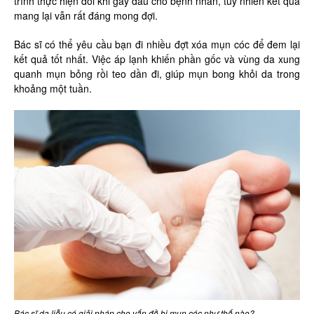
trình thực hiện đôi khi gây đau cho bệnh nhân, tuy nhiên kết quả
mang lại vẫn rất đáng mong đợi.
Bác sĩ có thể yêu cầu bạn đi nhiều đợt xóa mụn cóc để đem lại
kết quả tốt nhất. Việc áp lạnh khiến phần gốc và vùng da xung
quanh mụn bỏng rồi teo dần đi, giúp mụn bong khỏi da trong
khoảng một tuần.
Bác sĩ da liễu có giải pháp cho vấn đề bị mụn cóc như thế nào?