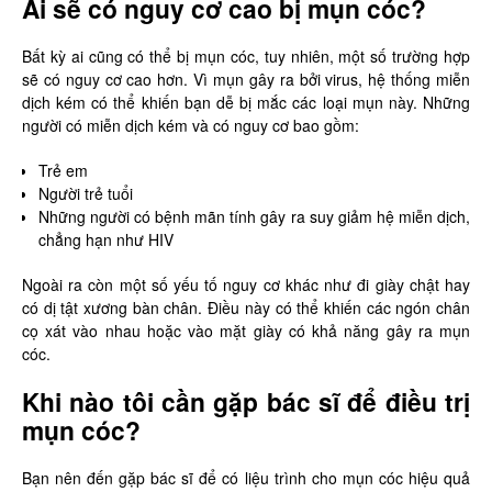
Ai sẽ có nguy cơ cao bị mụn cóc?
Bất kỳ ai cũng có thể bị mụn cóc, tuy nhiên, một số trường hợp
sẽ có nguy cơ cao hơn. Vì mụn gây ra bởi virus, hệ thống miễn
dịch kém có thể khiến bạn dễ bị mắc các loại mụn này. Những
người có miễn dịch kém và có nguy cơ bao gồm:
Trẻ em
Người trẻ tuổi
Những người có bệnh mãn tính gây ra suy giảm hệ miễn dịch,
chẳng hạn như HIV
Ngoài ra còn một số yếu tố nguy cơ khác như đi giày chật hay
có dị tật xương bàn chân. Điều này có thể khiến các ngón chân
cọ xát vào nhau hoặc vào mặt giày có khả năng gây ra mụn
cóc.
Khi nào tôi cần gặp bác sĩ để điều trị
mụn cóc?
Bạn nên đến gặp bác sĩ để có liệu trình cho mụn cóc hiệu quả