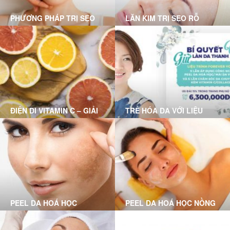
PHƯƠNG PHÁP TRỊ SẸO
LĂN KIM TRỊ SẸO RỖ
RỖ MỤN NÀO PHÙ HỢP
VỚI BẠN?
ĐIỆN DI VITAMIN C – GIẢI
TRẺ HÓA DA VỚI LIỆU
PHÁP CHO LÀN DA HƯ
TRÌNH FOREVER YOUNG
TỔN
PEEL DA HOÁ HỌC
PEEL DA HOÁ HỌC NỒNG
CHUYÊN SÂU LÀ GÌ?
ĐỘ VỪA LÀ GÌ?