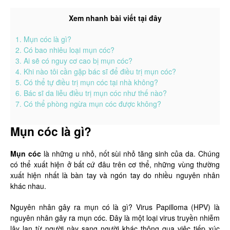
Xem nhanh bài viết tại đây
1. Mụn cóc là gì?
2. Có bao nhiêu loại mụn cóc?
3. Ai sẽ có nguy cơ cao bị mụn cóc?
4. Khi nào tôi cần gặp bác sĩ để điều trị mụn cóc?
5. Có thể tự điều trị mụn cóc tại nhà không?
6. Bác sĩ da liễu điều trị mụn cóc như thế nào?
7. Có thể phòng ngừa mụn cóc được không?
Mụn cóc là gì?
Mụn cóc
là những u nhỏ, nốt sùi nhỏ tăng sinh của da. Chúng
có thể xuất hiện ở bất cứ đâu trên cơ thể, những vùng thường
xuất hiện nhất là bàn tay và ngón tay do nhiều nguyên nhân
khác nhau.
Nguyên nhân gây ra mụn có là gì? Virus Papilloma (HPV) là
nguyên nhân gây ra mụn cóc. Đây là một loại virus truyền nhiễm
lây lan từ người này sang người khác thông qua việc tiếp xúc