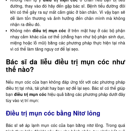
đường, thay vào đó hãy đến gặp bác sĩ. Bệnh tiểu đường đôi
khi có thể gây ra sự mất cảm giác ở bàn chân. Vì vậy bạn sẽ
dễ làm tổn thương và ảnh hưởng đến chân mình mà không
nhận ra điều đó.
Không nên
điều trị mụn cóc
ở trên mặt hay ở các bộ phận
nhạy cảm khác của cơ thể (chẳng hạn như bộ phận sinh dục,
miệng hoặc lỗ mũi) bằng các phương pháp thực hiện tại nhà
vì có thể làm tăng nguy cơ để lại sẹo.
Bác sĩ da liễu điều trị mụn cóc như
thế nào?
Nếu mụn cóc của bạn không đáp ứng tốt với các phương pháp
điều trị tại nhà, tái phát hay bạn sợ để lại sẹo. Bác sĩ có thể giúp
bạn
điều trị mụn cóc
hiệu quả bằng các phương pháp dưới đây
tùy vào vị trí mụn:
Điều trị mụn cóc bằng Nitơ lỏng
Bác sĩ sẽ áp lạnh mụn cóc của bạn bằng nitơ lỏng. Trong quá