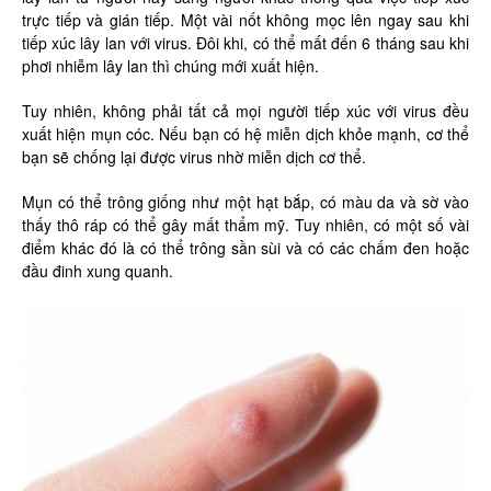
trực tiếp và gián tiếp. Một vài nốt không mọc lên ngay sau khi
tiếp xúc lây lan với virus. Đôi khi, có thể mất đến 6 tháng sau khi
phơi nhiễm lây lan thì chúng mới xuất hiện.
Tuy nhiên, không phải tất cả mọi người tiếp xúc với virus đều
xuất hiện mụn cóc. Nếu bạn có hệ miễn dịch khỏe mạnh, cơ thể
bạn sẽ chống lại được virus nhờ miễn dịch cơ thể.
Mụn có thể trông giống như một hạt bắp, có màu da và sờ vào
thấy thô ráp có thể gây mất thẩm mỹ. Tuy nhiên, có một số vài
điểm khác đó là có thể trông sần sùi và có các chấm đen hoặc
đầu đinh xung quanh.