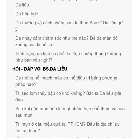
Da liễu
Da hỗn hợp
Da thường và cách chăm sóc da theo Bác sĩ Da liễu gợi
ý
Da nhạy cảm chăm sóc như thế nào? Để da mẫn đỏ
không còn là nỗi lo
Tình trạng da khô có phải là triệu chứng thông thường
như bạn vẫn nghĩ?
HỎI - ĐÁP VỚI BS.DA LIỄU
Da mỏng nổi mạch máu có thể điều trị bằng phương
pháp nào?
Trị sẹo lõm thủy đậu có khó không? Bác sĩ Da liễu giải
đáp
Sau khi nặn mụn nên làm gì nhằm hạn chế thâm và sẹo
sau mụn
Trị mụn ở đâu hiệu quả tại TPHCM? Đâu là địa chỉ uy
tín, an toàn?