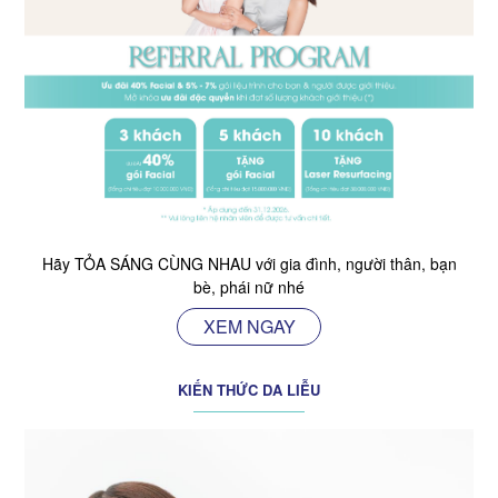
Hãy TỎA SÁNG CÙNG NHAU với gia đình, người thân, bạn
bè, phái nữ nhé
XEM NGAY
KIẾN THỨC DA LIỄU