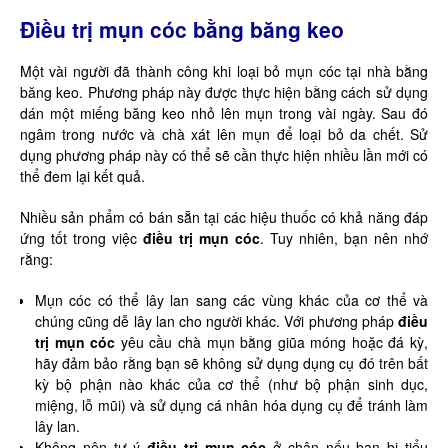
Điều trị mụn cóc bằng băng keo
Một vài người đã thành công khi loại bỏ mụn cóc tại nhà bằng
băng keo. Phương pháp này được thực hiện bằng cách sử dụng
dán một miếng băng keo nhỏ lên mụn trong vài ngày. Sau đó
ngâm trong nước và chà xát lên mụn để loại bỏ da chết. Sử
dụng phương pháp này có thể sẽ cần thực hiện nhiều lần mới có
thể đem lại kết quả.
Nhiều sản phẩm có bán sẵn tại các hiệu thuốc có khả năng đáp
ứng tốt trong việc
điều trị mụn cóc
. Tuy nhiên, bạn nên nhớ
rằng:
Mụn cóc có thể lây lan sang các vùng khác của cơ thể và
chúng cũng dễ lây lan cho người khác. Với phương pháp
điều
trị mụn cóc
yêu cầu chà mụn bằng giũa móng hoặc đá kỳ,
hãy đảm bảo rằng bạn sẽ không sử dụng dụng cụ đó trên bất
kỳ bộ phận nào khác của cơ thể (như bộ phận sinh dục,
miệng, lỗ mũi) và sử dụng cá nhân hóa dụng cụ để tránh làm
lây lan.
Không nên tự ý
điều trị mụn cóc
ở chân nếu bạn bị tiểu