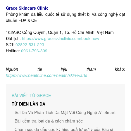
Grace Skincare Clinic
Phòng khám da liễu quốc tế sử dụng thiết bị và công nghệ đạt
chuẩn FDA & CE
102ABC Cống Quỳnh, Quận 1, Tp. Hồ Chí Minh, Việt Nam
Đặt lịch:
https://www.graceskinclinic.com/book-now
SDT:
02822-531-223
Hotline:
0961-796-809
Nguồn tài liệu tham khảo:
https://www.healthline.com/health/skin/warts
BÀI VIẾT TỪ GRACE
TỪ ĐIỂN LÀN DA
Soi Da Và Phân Tích Da Mặt Với Công Nghệ A1 Smart
Bài kiểm tra loại da & cách chăm sóc
Chăm sóc da dầu cực kỳ hiệu quả từ gợi ý của Bác sĩ