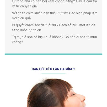
Ở trong nhà có nên bôi kem chống nắng? Đây là câu trả
lời từ chuyên gia
Vết chân chim khiến bạn thiếu tự tin? Các biện pháp làm
mờ hiệu quả
Bí quyết chăm sóc da tuổi 30 - Cách sở hữu một làn da
sáng khỏe tự nhiên
Trị mụn ở spa có hiệu quả không? Có nên đi spa trị mụn
không?
BẠN CÓ HIỂU LÀN DA MÌNH?