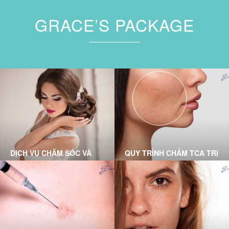
GRACE’S PACKAGE
DỊCH VỤ CHĂM SÓC VÀ
QUY TRÌNH CHẤM TCA TRỊ
ĐIỀU TRỊ TẠI PHÒNG
SẸO RỖ CHUẨN Y KHOA
KHÁM DA LIỄU GRACE
TẠI GRACE SKINCARE
SKINCARE CLINIC
CLINIC