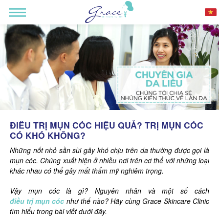
ĐIỀU TRỊ MỤN CÓC HIỆU QUẢ? TRỊ MỤN CÓC
CÓ KHÓ KHÔNG?
Những nốt nhỏ sần sùi gây khó chịu trên da thường được gọi là
mụn cóc. Chúng xuất hiện ở nhiều nơi trên cơ thể với những loại
khác nhau có thể gây mất thẩm mỹ nghiêm trọng.
Vậy mụn cóc là gì? Nguyên nhân và một số cách
điều trị mụn cóc
như thế nào? Hãy cùng Grace Skincare Clinic
tìm hiểu trong bài viết dưới đây.