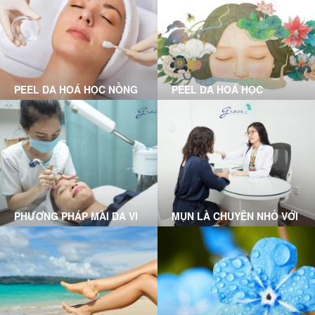
PEEL DA HOÁ HỌC NỒNG
PEEL DA HOÁ HỌC
ĐỘ NHẸ LÀ GÌ?
PHƯƠNG PHÁP MÀI DA VI
MỤN LÀ CHUYỆN NHỎ VỚI
ĐIỂM
LIỆU TRÌNH CLEAR SKIN
MICRODERMABRASION
TẠI GRACE SKINCARE
TẠI GRACE SKINCARE
CLINIC
CLINIC