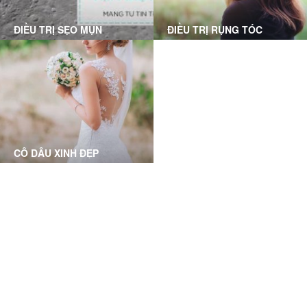
ĐIỀU TRỊ SẸO MỤN
ĐIỀU TRỊ RỤNG TÓC
Tự tin với khuôn mặt mộc
Thoải mái tung bay cùng tóc
trơn láng, không còn sẹo rỗ
hát, cải thiện tình trạng rụng
với làn da mịn mượt trơn
tóc, thưa tóc, điều trị các
bóng
bệnh về tóc
CÔ DÂU XINH ĐẸP
Phục hồi và làm sáng mịn da
toàn diện dành cho các cô
dâu, chuẩn bị cho ngày
trọng đại
Grace Skincare Clinic has a great and friendly service
and that have a centrally located clinic. I highly
recommend them!