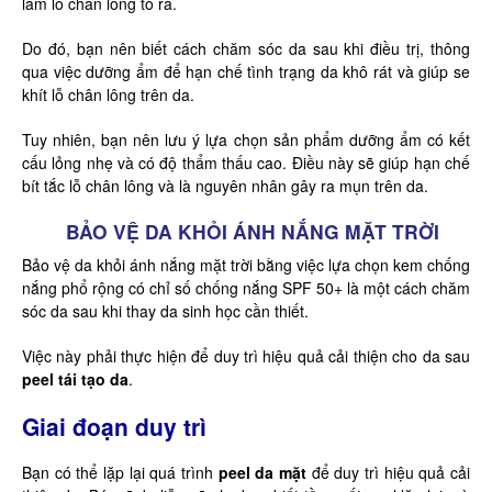
làm lỗ chân lông to ra.
Do đó, bạn nên biết cách chăm sóc da sau khi điều trị, thông
qua việc dưỡng ẩm để hạn chế tình trạng da khô rát và giúp se
khít lỗ chân lông trên da.
Tuy nhiên, bạn nên lưu ý lựa chọn sản phẩm dưỡng ẩm có kết
cấu lỏng nhẹ và có độ thẩm thấu cao. Điều này sẽ giúp hạn chế
bít tắc lỗ chân lông và là nguyên nhân gây ra mụn trên da.
BẢO VỆ DA KHỎI ÁNH NẮNG MẶT TRỜI
Bảo vệ da khỏi ánh nắng mặt trời bằng việc lựa chọn kem chống
nắng phổ rộng có chỉ số chống nắng SPF 50+ là một cách chăm
sóc da sau khi thay da sinh học cần thiết.
Việc này phải thực hiện để duy trì hiệu quả cải thiện cho da sau
peel tái tạo da
.
Giai đoạn duy trì
Bạn có thể lặp lại quá trình
peel da mặt
để duy trì hiệu quả cải