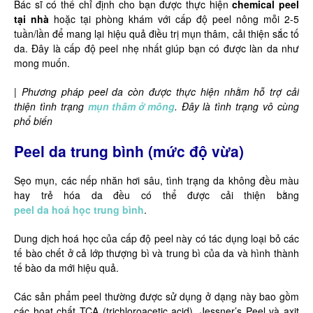
Bác sĩ có thể chỉ định cho bạn được thực hiện
chemical peel
tại nhà
hoặc tại phòng khám với cấp độ peel nông mỗi 2-5
tuần/lần để mang lại hiệu quả điều trị mụn thâm, cải thiện sắc tố
da. Đây là cấp độ peel nhẹ nhất giúp bạn có được làn da như
mong muốn.
| Phương pháp peel da còn được thực hiện nhằm hỗ trợ cải
thiện tình trạng
mụn thâm ở mông
. Đây là tình trạng vô cùng
phổ biến
Peel da trung bình (mức độ vừa)
Sẹo mụn, các nếp nhăn hơi sâu, tình trạng da không đều màu
hay trẻ hóa da đều có thể được cải thiện bằng
peel da hoá học trung bình
.
Dung dịch hoá học của cấp độ peel này có tác dụng loại bỏ các
tế bào chết ở cả lớp thượng bì và trung bì của da và hình thành
tế bào da mới hiệu quả.
Các sản phẩm peel thường được sử dụng ở dạng này bao gồm
các hoạt chất TCA (trichloroacetic acid), Jessner’s Peel và axit