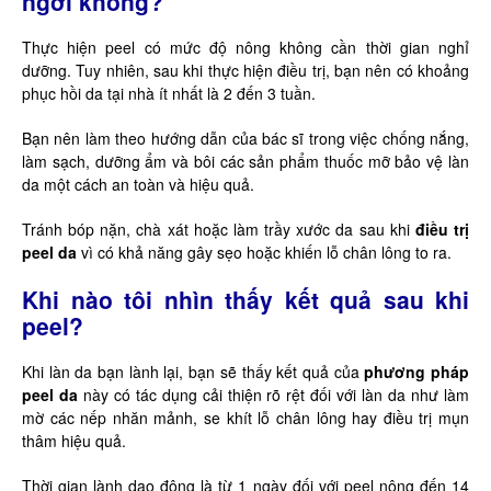
ngơi không?
Thực hiện peel có mức độ nông không cần thời gian nghỉ
dưỡng. Tuy nhiên, sau khi thực hiện điều trị, bạn nên có khoảng
phục hồi da tại nhà ít nhất là 2 đến 3 tuần.
Bạn nên làm theo hướng dẫn của bác sĩ trong việc chống nắng,
làm sạch, dưỡng ẩm và bôi các sản phẩm thuốc mỡ bảo vệ làn
da một cách an toàn và hiệu quả.
Tránh bóp nặn, chà xát hoặc làm trầy xước da sau khi
điều trị
peel da
vì có khả năng gây sẹo hoặc khiến lỗ chân lông to ra.
Khi nào tôi nhìn thấy kết quả sau khi
peel?
Khi làn da bạn lành lại, bạn sẽ thấy kết quả của
phương pháp
peel da
này có tác dụng cải thiện rõ rệt đối với làn da như làm
mờ các nếp nhăn mảnh, se khít lỗ chân lông hay điều trị mụn
thâm hiệu quả.
Thời gian lành dao động là từ 1 ngày đối với peel nông đến 14