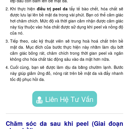
lớp dầu còn bám lên bề mặt da.
Khi thực hiện
điều trị peel da
tẩy tế bào chết, hóa chất sẽ
được lưu lại lên bề mặt da trong vài phút. Bạn có thể cảm giác
hơi châm chích. Mức độ và thời gian cảm nhận được cảm giác
này tùy thuộc vào hóa chất được sử dụng khi peel và nồng độ
của nó.
Tiếp theo, các kỹ thuật viên sẽ trung hoà hoá chất trên bề
mặt da. Mục đích của bước thực hiện này nhằm làm dịu bớt
cảm giác bỏng rát, châm chích trong thời gian peel và ngăn
không cho hóa chất tác động sâu vào da mặt hơn nữa.
Cuối cùng, bạn sẽ được làm dịu da bằng chườm lạnh. Bước
này giúp giảm ửng đỏ, nóng rát trên bề mặt da và đẩy nhanh
tốc độ phục hồi da.
Liên Hệ Tư Vấn
Chăm sóc da sau khi peel (Giai đoạn