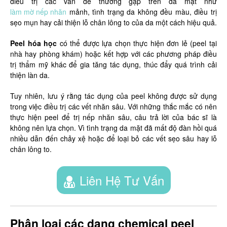
điều trị các vấn đề thường gặp trên da mặt như
làm mờ nếp nhăn
mảnh, tình trạng da không đều màu, điều trị
sẹo mụn hay cải thiện lỗ chân lông to của da một cách hiệu quả.
Peel hóa học
có thể được lựa chọn thực hiện đơn lẻ (peel tại
nhà hay phòng khám) hoặc kết hợp với các phương pháp điều
trị thẩm mỹ khác để gia tăng tác dụng, thúc đẩy quá trình cải
thiện làn da.
Tuy nhiên, lưu ý rằng tác dụng của peel không được sử dụng
trong việc điều trị các vết nhăn sâu. Với những thắc mắc có nên
thực hiện peel để trị nếp nhăn sâu, câu trả lời của bác sĩ là
không nên lựa chọn. Vì tình trạng da mặt đã mất độ đàn hồi quá
nhiều dẫn đến chảy xệ hoặc để loại bỏ các vết sẹo sâu hay lỗ
chân lông to.
Liên Hệ Tư Vấn
Phân loại các dạng chemical peel