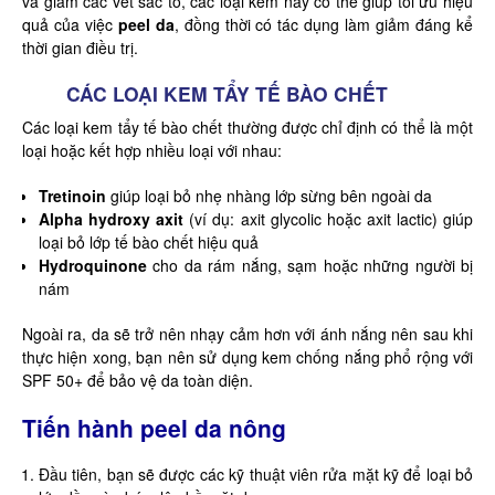
và giảm các vết sắc tố, các loại kem này có thể giúp tối ưu hiệu
quả của việc
peel da
, đồng thời có tác dụng làm giảm đáng kể
thời gian điều trị.
CÁC LOẠI KEM TẨY TẾ BÀO CHẾT
Các loại kem tẩy tế bào chết thường được chỉ định có thể là một
loại hoặc kết hợp nhiều loại với nhau:
Tretinoin
giúp loại bỏ nhẹ nhàng lớp sừng bên ngoài da
Alpha hydroxy axit
(ví dụ: axit glycolic hoặc axit lactic) giúp
loại bỏ lớp tế bào chết hiệu quả
Hydroquinone
cho da rám nắng, sạm hoặc những người bị
nám
Ngoài ra, da sẽ trở nên nhạy cảm hơn với ánh nắng nên sau khi
thực hiện xong, bạn nên sử dụng kem chống nắng phổ rộng với
SPF 50+ để bảo vệ da toàn diện.
Tiến hành peel da nông
Đầu tiên, bạn sẽ được các kỹ thuật viên rửa mặt kỹ để loại bỏ