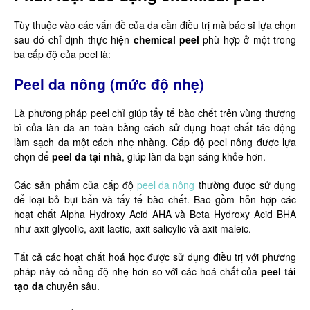
Tùy thuộc vào các vấn đề của da cần điều trị mà bác sĩ lựa chọn
sau đó chỉ định thực hiện
chemical peel
phù hợp ở một trong
ba cấp độ của peel là:
Peel da nông (mức độ nhẹ)
Là phương pháp peel chỉ giúp tẩy tế bào chết trên vùng thượng
bì của làn da an toàn bằng cách sử dụng hoạt chất tác động
làm sạch da một cách nhẹ nhàng. Cấp độ peel nông được lựa
chọn để
peel da tại nhà
, giúp làn da bạn sáng khỏe hơn.
Các sản phẩm của cấp độ
peel da nông
thường được sử dụng
để loại bỏ bụi bẩn và tẩy tế bào chết. Bao gồm hỗn hợp các
hoạt chất Alpha Hydroxy Acid AHA và Beta Hydroxy Acid BHA
như axit glycolic, axit lactic, axit salicylic và axit maleic.
Tất cả các hoạt chất hoá học được sử dụng điều trị với phương
pháp này có nồng độ nhẹ hơn so với các hoá chất của
peel tái
tạo da
chuyên sâu.