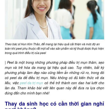
Theo bác sĩ Hun Kim Thảo, để
mang lại hiệu quả cải thiện
và mức độ an
toàn khi peel phụ thuộc rất một số vào sản phẩm và kỹ thuật được thực hiện
trong quá trình điều trị của peel
| Peel là một trong những phương pháp điều trị mụn thâm, sẹo
mụn và trẻ hóa da mang lại hiệu quả cao. Tuy nhiên, bất kỳ
phương pháp làm đẹp nào cũng tiềm ẩn những rủi ro, trong đó
có peel da để điều trị mụn. Nếu không có đủ kiến thức về da
liễu, việc
peel da trị mụn
có thể trở thành con dao hai lưỡi cho
làn da. Tham khảo bài viết liên quan này để đưa ra lựa chọn
đúng đắn cho mình bạn nhé!
Thay da sinh học có cần thời gian nghỉ