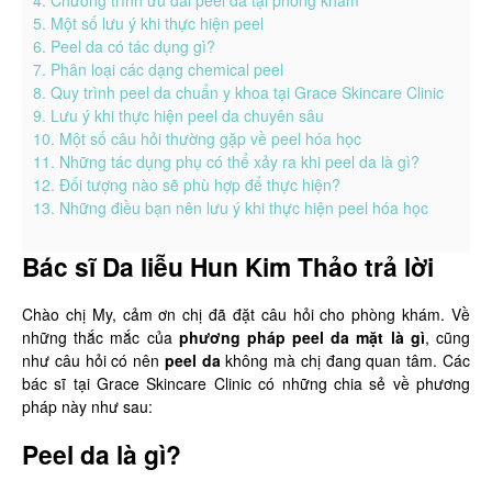
4. Chương trình ưu đãi peel da tại phòng khám
5. Một số lưu ý khi thực hiện peel
6. Peel da có tác dụng gì?
7. Phân loại các dạng chemical peel
8. Quy trình peel da chuẩn y khoa tại Grace Skincare Clinic
9. Lưu ý khi thực hiện peel da chuyên sâu
10. Một số câu hỏi thường gặp về peel hóa học
11. Những tác dụng phụ có thể xảy ra khi peel da là gì?
12. Đối tượng nào sẽ phù hợp để thực hiện?
13. Những điều bạn nên lưu ý khi thực hiện peel hóa học
Bác sĩ Da liễu Hun Kim Thảo trả lời
Chào chị My, cảm ơn chị đã đặt câu hỏi cho phòng khám. Về
những thắc mắc của
phương pháp peel da mặt là gì
, cũng
như câu hỏi có nên
peel da
không mà chị đang quan tâm. Các
bác sĩ tại Grace Skincare Clinic có những chia sẻ về phương
pháp này như sau:
Peel da là gì?