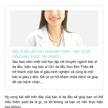
BÁC SĨ DA LIỄU CK1 HUN KIM THẢO – BÁC SĨ DA
LIỄU GIÀU Y ĐỨC TẠI GRACE
Sau bao năm miệt mài học tập với chuyên ngành bác sĩ
da liễu, hiện nay bác sĩ Ck1 da liễu Hun Kim Thảo đã
trở thành một bác sĩ giàu kinh nghiệm và cũng là một
bác sĩ giàu y đức. Để có cơ hội khám chữa bệnh và giúp
đỡ các bệnh nhân,…
Hy vọng bài viết trên đây của bác sĩ da liễu sẽ giúp bạn có thể
hiểu thêm peel da là gì, có tốt không và bạn có nên thực hiện
hay không.