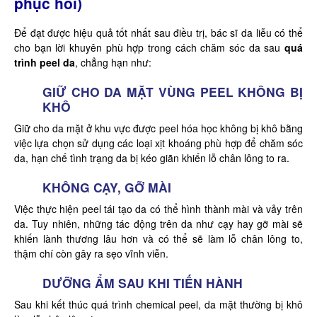
phục hồi)
Để đạt được hiệu quả tốt nhất sau điều trị, bác sĩ da liễu có thể
cho bạn lời khuyên phù hợp trong cách chăm sóc da sau
quá
trình peel da
, chẳng hạn như:
GIỮ CHO DA MẶT VÙNG PEEL KHÔNG BỊ
KHÔ
Giữ cho da mặt ở khu vực được peel hóa học không bị khô bằng
việc lựa chọn sử dụng các loại xịt khoáng phù hợp để chăm sóc
da, hạn chế tình trạng da bị kéo giãn khiến lỗ chân lông to ra.
KHÔNG CẠY, GỠ MÀI
Việc thực hiện peel tái tạo da có thể hình thành mài và vảy trên
da. Tuy nhiên, những tác động trên da như cạy hay gỡ mài sẽ
khiến lành thương lâu hơn và có thể sẽ làm lỗ chân lông to,
thậm chí còn gây ra sẹo vĩnh viễn.
DƯỠNG ẨM SAU KHI TIẾN HÀNH
Sau khi kết thúc quá trình chemical peel, da mặt thường bị khô