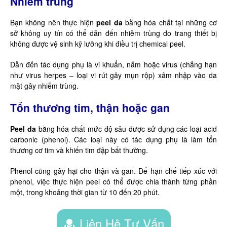
Nhiễm trùng
Bạn không nên thực hiện
peel da
bằng hóa chất tại những cơ
sở không uy tín có thể dẫn đến nhiễm trùng do trang thiết bị
không được vệ sinh kỹ lưỡng khi điều trị chemical peel.
Dẫn đến tác dụng phụ là vi khuẩn, nấm hoặc virus (chẳng hạn
như virus herpes – loại vi rút gây mụn rộp) xâm nhập vào da
mặt gây nhiễm trùng.
Tổn thương tim, thận hoặc gan
Peel da
bằng hóa chất mức độ sâu được sử dụng các loại acid
carbonic (phenol). Các loại này có tác dụng phụ là làm tổn
thương cơ tim và khiến tim đập bất thường.
Phenol cũng gây hại cho thận và gan. Để hạn chế tiếp xúc với
phenol, việc thực hiện peel có thể được chia thành từng phần
một, trong khoảng thời gian từ 10 đến 20 phút.
Liên Hệ Tư Vấn