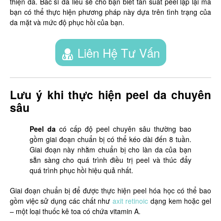
thiện da. Bác sĩ da liễu sẽ cho bạn biết tần suất peel lặp lại mà
bạn có thể thực hiện phương pháp này dựa trên tình trạng của
da mặt và mức độ phục hồi của bạn.
Liên Hệ Tư Vấn
Lưu ý khi thực hiện peel da chuyên
sâu
Peel da
có cấp độ peel chuyên sâu thường bao
gồm giai đoạn chuẩn bị có thể kéo dài đến 8 tuần.
Giai đoạn này nhằm chuẩn bị cho làn da của bạn
sẵn sàng cho quá trình điều trị peel và thúc đẩy
quá trình phục hồi hiệu quả nhất.
Giai đoạn chuẩn bị để được thực hiện peel hóa học có thể bao
gồm việc sử dụng các chất như
axit retinoic
dạng kem hoặc gel
– một loại thuốc kê toa có chứa vitamin A.