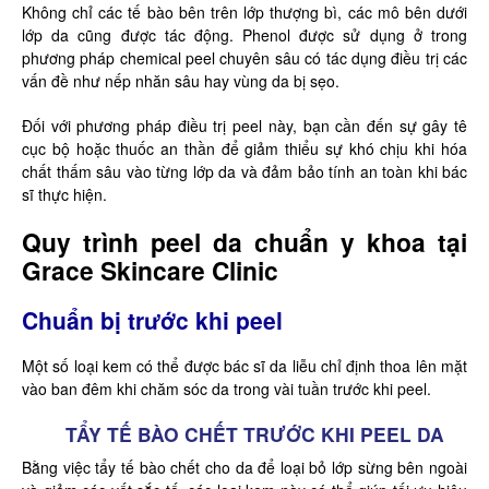
Không chỉ các tế bào bên trên lớp thượng bì, các mô bên dưới
lớp da cũng được tác động. Phenol được sử dụng ở trong
phương pháp chemical peel chuyên sâu có tác dụng điều trị các
vấn đề như nếp nhăn sâu hay vùng da bị sẹo.
Đối với phương pháp điều trị peel này, bạn cần đến sự gây tê
cục bộ hoặc thuốc an thần để giảm thiểu sự khó chịu khi hóa
chất thấm sâu vào từng lớp da và đảm bảo tính an toàn khi bác
sĩ thực hiện.
Quy trình peel da chuẩn y khoa tại
Grace Skincare Clinic
Chuẩn bị trước khi peel
Một số loại kem có thể được bác sĩ da liễu chỉ định thoa lên mặt
vào ban đêm khi chăm sóc da trong vài tuần trước khi peel.
TẨY TẾ BÀO CHẾT TRƯỚC KHI PEEL DA
Bằng việc tẩy tế bào chết cho da để loại bỏ lớp sừng bên ngoài