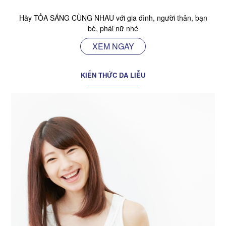
Hãy TỎA SÁNG CÙNG NHAU với gia đình, người thân, bạn
bè, phái nữ nhé
XEM NGAY
KIẾN THỨC DA LIỄU