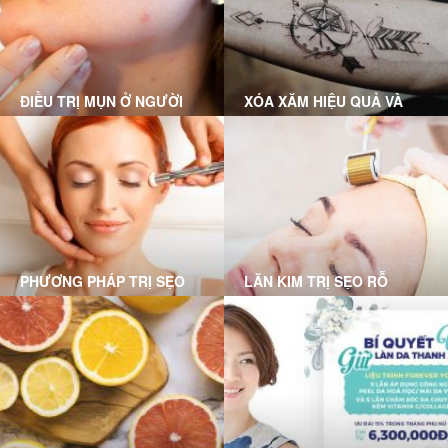
nếp nhăn, nám, chảy xệ
da... hiệu quả và nhanh
chóng
ĐIỀU TRỊ MỤN Ở NGƯỜI
XÓA XĂM HIỆU QUẢ VÀ
LỚN
KHÔNG ĐỂ LẠI SẸO CÙNG
GRACE SKINCARE CLINIC
PHƯƠNG PHÁP TRỊ SẸO
LĂN KIM TRỊ SẸO RỖ
RỖ MỤN NÀO PHÙ HỢP
VỚI BẠN?