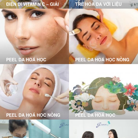
ĐIỆN DI VITAMIN C – GIẢI
TRẺ HÓA DA VỚI LIỆU
PHÁP CHO LÀN DA HƯ
TRÌNH FOREVER YOUNG
TỔN
PEEL DA HOÁ HỌC
PEEL DA HOÁ HỌC NỒNG
CHUYÊN SÂU LÀ GÌ?
ĐỘ VỪA LÀ GÌ?
PEEL DA HOÁ HỌC NỒNG
PEEL DA HOÁ HỌC
ĐỘ NHẸ LÀ GÌ?