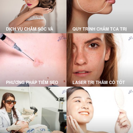
DỊCH VỤ CHĂM SÓC VÀ
QUY TRÌNH CHẤM TCA TRỊ
ĐIỀU TRỊ TẠI PHÒNG
SẸO RỖ CHUẨN Y KHOA
KHÁM DA LIỄU GRACE
TẠI GRACE SKINCARE
SKINCARE CLINIC
CLINIC
PHƯƠNG PHÁP TIÊM SẸO
LASER TRỊ THÂM CÓ TỐT
LỒI DO BÁC SĨ DA LIỄU
KHÔNG? DƯỚI ĐÂY LÀ
THỰC HIỆN
LỜI GIẢI ĐÁP DÀNH CHO
BẠN