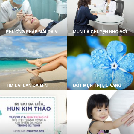
PHƯƠNG PHÁP MÀI DA VI
MỤN LÀ CHUYỆN NHỎ VỚI
ĐIỂM
LIỆU TRÌNH CLEAR SKIN
MICRODERMABRASION
TẠI GRACE SKINCARE
TẠI GRACE SKINCARE
CLINIC
CLINIC
TÌM LẠI LÀN DA MỊN
ĐỐT MỤN THỊT, U VÀNG
MÀNG VỚI CÔNG NGHỆ
TRIỆT LÔNG DPL (DYE-PL)