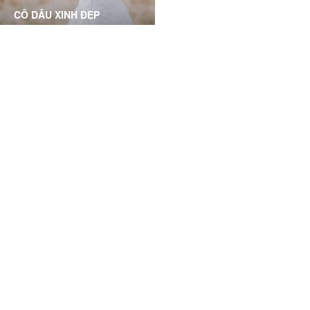
CÔ DÂU XINH ĐẸP
Phục hồi và làm sáng mịn da
toàn diện dành cho các cô
dâu, chuẩn bị cho ngày
trọng đại
Grace Skincare Clinic has a great and friendly service
and that have a centrally located clinic. I highly
recommend them!
Alexis Linh Ly, HCMC- Business Owner