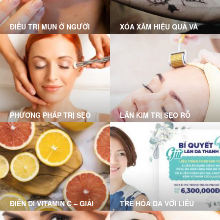
chóng
ĐIỀU TRỊ MỤN Ở NGƯỜI
XÓA XĂM HIỆU QUẢ VÀ
LỚN
KHÔNG ĐỂ LẠI SẸO CÙNG
GRACE SKINCARE CLINIC
PHƯƠNG PHÁP TRỊ SẸO
LĂN KIM TRỊ SẸO RỖ
RỖ MỤN NÀO PHÙ HỢP
VỚI BẠN?
ĐIỆN DI VITAMIN C – GIẢI
TRẺ HÓA DA VỚI LIỆU
PHÁP CHO LÀN DA HƯ
TRÌNH FOREVER YOUNG