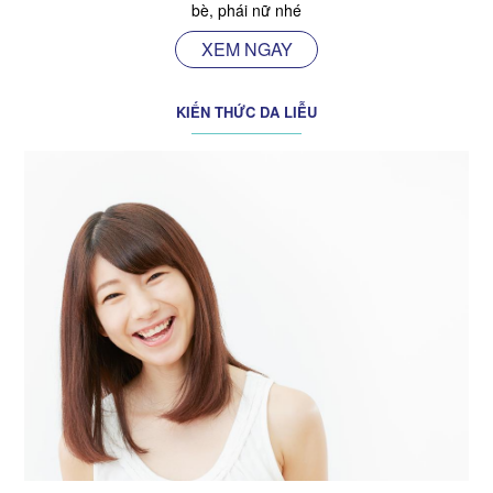
bè, phái nữ nhé
XEM NGAY
KIẾN THỨC DA LIỄU