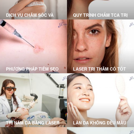
DỊCH VỤ CHĂM SÓC VÀ
QUY TRÌNH CHẤM TCA TRỊ
ĐIỀU TRỊ TẠI PHÒNG
SẸO RỖ CHUẨN Y KHOA
KHÁM DA LIỄU GRACE
TẠI GRACE SKINCARE
SKINCARE CLINIC
CLINIC
PHƯƠNG PHÁP TIÊM SẸO
LASER TRỊ THÂM CÓ TỐT
LỒI DO BÁC SĨ DA LIỄU
KHÔNG? DƯỚI ĐÂY LÀ
THỰC HIỆN
LỜI GIẢI ĐÁP DÀNH CHO
BẠN
TRỊ NÁM DA BẰNG LASER
LÀN DA KHÔNG ĐỀU MÀU
TẠI PHÒNG KHÁM GRACE
VÀ GIẢI PHÁP TỪ BÁC SĨ