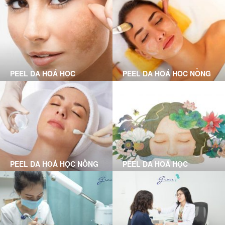
TỔN
PEEL DA HOÁ HỌC
PEEL DA HOÁ HỌC NỒNG
CHUYÊN SÂU LÀ GÌ?
ĐỘ VỪA LÀ GÌ?
PEEL DA HOÁ HỌC NỒNG
PEEL DA HOÁ HỌC
ĐỘ NHẸ LÀ GÌ?