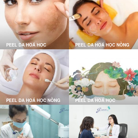
TỔN
PEEL DA HOÁ HỌC
PEEL DA HOÁ HỌC NỒNG
CHUYÊN SÂU LÀ GÌ?
ĐỘ VỪA LÀ GÌ?
PEEL DA HOÁ HỌC NỒNG
PEEL DA HOÁ HỌC
ĐỘ NHẸ LÀ GÌ?