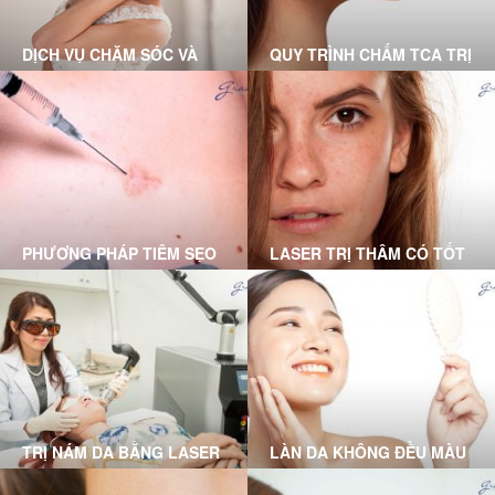
DỊCH VỤ CHĂM SÓC VÀ
QUY TRÌNH CHẤM TCA TRỊ
ĐIỀU TRỊ TẠI PHÒNG
SẸO RỖ CHUẨN Y KHOA
KHÁM DA LIỄU GRACE
TẠI GRACE SKINCARE
SKINCARE CLINIC
CLINIC
PHƯƠNG PHÁP TIÊM SẸO
LASER TRỊ THÂM CÓ TỐT
LỒI DO BÁC SĨ DA LIỄU
KHÔNG? DƯỚI ĐÂY LÀ
THỰC HIỆN
LỜI GIẢI ĐÁP DÀNH CHO
BẠN
TRỊ NÁM DA BẰNG LASER
LÀN DA KHÔNG ĐỀU MÀU
TẠI PHÒNG KHÁM GRACE
VÀ GIẢI PHÁP TỪ BÁC SĨ