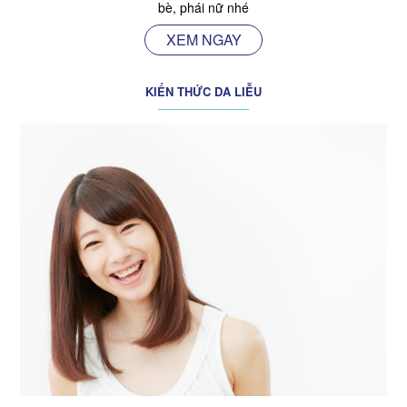
bè, phái nữ nhé
XEM NGAY
KIẾN THỨC DA LIỄU