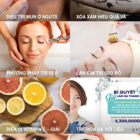
chóng
ĐIỀU TRỊ MỤN Ở NGƯỜI
XÓA XĂM HIỆU QUẢ VÀ
LỚN
KHÔNG ĐỂ LẠI SẸO CÙNG
GRACE SKINCARE CLINIC
PHƯƠNG PHÁP TRỊ SẸO
LĂN KIM TRỊ SẸO RỖ
RỖ MỤN NÀO PHÙ HỢP
VỚI BẠN?
ĐIỆN DI VITAMIN C – GIẢI
TRẺ HÓA DA VỚI LIỆU
PHÁP CHO LÀN DA HƯ
TRÌNH FOREVER YOUNG