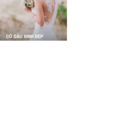
với làn da mịn mượt trơn
tóc, thưa tóc, điều trị các
bóng
bệnh về tóc
CÔ DÂU XINH ĐẸP
Phục hồi và làm sáng mịn da
toàn diện dành cho các cô
dâu, chuẩn bị cho ngày
trọng đại
Grace Skincare Clinic has a great and friendly service
and that have a centrally located clinic. I highly
recommend them!
Alexis Linh Ly, HCMC- Business Owner