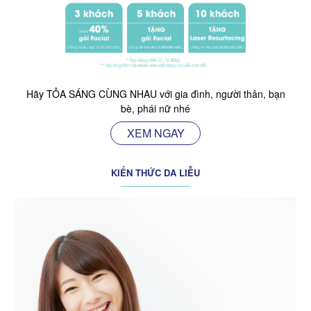
Hãy TỎA SÁNG CÙNG NHAU với gia đình, người thân, bạn
bè, phái nữ nhé
XEM NGAY
KIẾN THỨC DA LIỄU