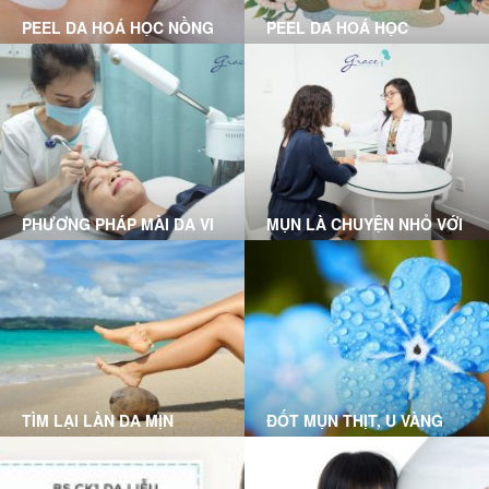
PEEL DA HOÁ HỌC NỒNG
PEEL DA HOÁ HỌC
ĐỘ NHẸ LÀ GÌ?
PHƯƠNG PHÁP MÀI DA VI
MỤN LÀ CHUYỆN NHỎ VỚI
ĐIỂM
LIỆU TRÌNH CLEAR SKIN
MICRODERMABRASION
TẠI GRACE SKINCARE
TẠI GRACE SKINCARE
CLINIC
CLINIC
TÌM LẠI LÀN DA MỊN
ĐỐT MỤN THỊT, U VÀNG
MÀNG VỚI CÔNG NGHỆ
TRIỆT LÔNG DPL (DYE-PL)