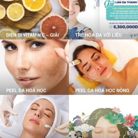
ĐIỆN DI VITAMIN C – GIẢI
TRẺ HÓA DA VỚI LIỆU
PHÁP CHO LÀN DA HƯ
TRÌNH FOREVER YOUNG
TỔN
PEEL DA HOÁ HỌC
PEEL DA HOÁ HỌC NỒNG
CHUYÊN SÂU LÀ GÌ?
ĐỘ VỪA LÀ GÌ?