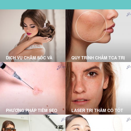
DỊCH VỤ CHĂM SÓC VÀ
QUY TRÌNH CHẤM TCA TRỊ
ĐIỀU TRỊ TẠI PHÒNG
SẸO RỖ CHUẨN Y KHOA
KHÁM DA LIỄU GRACE
TẠI GRACE SKINCARE
SKINCARE CLINIC
CLINIC
PHƯƠNG PHÁP TIÊM SẸO
LASER TRỊ THÂM CÓ TỐT
LỒI DO BÁC SĨ DA LIỄU
KHÔNG? DƯỚI ĐÂY LÀ
THỰC HIỆN
LỜI GIẢI ĐÁP DÀNH CHO
BẠN