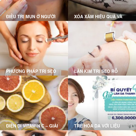
chóng
ĐIỀU TRỊ MỤN Ở NGƯỜI
XÓA XĂM HIỆU QUẢ VÀ
LỚN
KHÔNG ĐỂ LẠI SẸO CÙNG
GRACE SKINCARE CLINIC
PHƯƠNG PHÁP TRỊ SẸO
LĂN KIM TRỊ SẸO RỖ
RỖ MỤN NÀO PHÙ HỢP
VỚI BẠN?
ĐIỆN DI VITAMIN C – GIẢI
TRẺ HÓA DA VỚI LIỆU
PHÁP CHO LÀN DA HƯ
TRÌNH FOREVER YOUNG