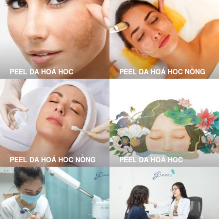
TỔN
PEEL DA HOÁ HỌC
PEEL DA HOÁ HỌC NỒNG
CHUYÊN SÂU LÀ GÌ?
ĐỘ VỪA LÀ GÌ?
PEEL DA HOÁ HỌC NỒNG
PEEL DA HOÁ HỌC
ĐỘ NHẸ LÀ GÌ?