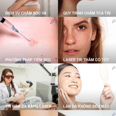
DỊCH VỤ CHĂM SÓC VÀ
QUY TRÌNH CHẤM TCA TRỊ
ĐIỀU TRỊ TẠI PHÒNG
SẸO RỖ CHUẨN Y KHOA
KHÁM DA LIỄU GRACE
TẠI GRACE SKINCARE
SKINCARE CLINIC
CLINIC
PHƯƠNG PHÁP TIÊM SẸO
LASER TRỊ THÂM CÓ TỐT
LỒI DO BÁC SĨ DA LIỄU
KHÔNG? DƯỚI ĐÂY LÀ
THỰC HIỆN
LỜI GIẢI ĐÁP DÀNH CHO
BẠN
TRỊ NÁM DA BẰNG LASER
LÀN DA KHÔNG ĐỀU MÀU
TẠI PHÒNG KHÁM GRACE
VÀ GIẢI PHÁP TỪ BÁC SĨ