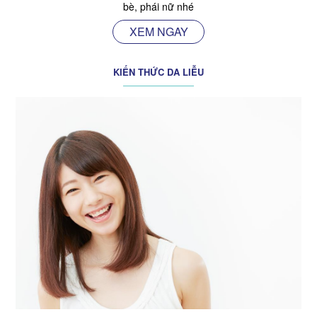
bè, phái nữ nhé
XEM NGAY
KIẾN THỨC DA LIỄU