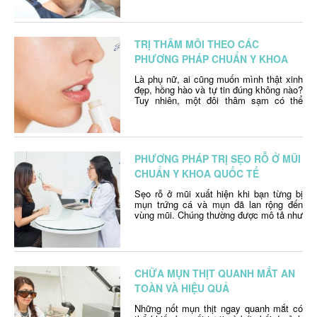
giai đoạn lão hóa theo thời gian mà thôi.
Có rất nhiều nguyên nhân gây nên tình
trạng lão …
Continued
TRỊ THÂM MÔI THEO CÁC
PHƯƠNG PHÁP CHUẨN Y KHOA
Là phụ nữ, ai cũng muốn mình thật xinh
đẹp, hồng hào và tự tin đúng không nào?
Tuy nhiên, một đôi thâm sạm có thể
khiến chị em mất đi tự tin rất nhiều. Vậy
đâu là phương pháp điều trị thâm môi an
toàn và hiệu quả? Bài viết này sẽ giúp
bạn …
Continued
PHƯƠNG PHÁP TRỊ SẸO RỖ Ở MŨI
CHUẨN Y KHOA QUỐC TẾ
Sẹo rỗ ở mũi xuất hiện khi bạn từng bị
mụn trứng cá và mụn đã lan rộng đến
vùng mũi. Chúng thường được mô tả như
những lỗ nhỏ trên mũi. Mụn trứng cá
dạng nang, hay nang trứng cá có kích
thước lớn, rất đau và có thể để lại sẹo
rất lớn, …
Continued
CHỮA MỤN THỊT QUANH MẮT AN
TOÀN VÀ HIỆU QUẢ
Những nốt mụn thịt ngay quanh mắt có