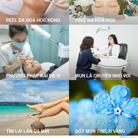
PEEL DA HOÁ HỌC NỒNG
PEEL DA HOÁ HỌC
ĐỘ NHẸ LÀ GÌ?
PHƯƠNG PHÁP MÀI DA VI
MỤN LÀ CHUYỆN NHỎ VỚI
ĐIỂM
LIỆU TRÌNH CLEAR SKIN
MICRODERMABRASION
TẠI GRACE SKINCARE
TẠI GRACE SKINCARE
CLINIC
CLINIC
TÌM LẠI LÀN DA MỊN
ĐỐT MỤN THỊT, U VÀNG
MÀNG VỚI CÔNG NGHỆ