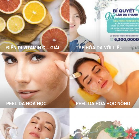
VỚI BẠN?
ĐIỆN DI VITAMIN C – GIẢI
TRẺ HÓA DA VỚI LIỆU
PHÁP CHO LÀN DA HƯ
TRÌNH FOREVER YOUNG
TỔN
PEEL DA HOÁ HỌC
PEEL DA HOÁ HỌC NỒNG
CHUYÊN SÂU LÀ GÌ?
ĐỘ VỪA LÀ GÌ?