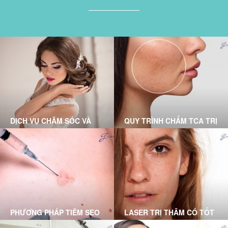
DỊCH VỤ CHĂM SÓC VÀ
QUY TRÌNH CHẤM TCA TRỊ
ĐIỀU TRỊ TẠI PHÒNG
SẸO RỖ CHUẨN Y KHOA
KHÁM DA LIỄU GRACE
TẠI GRACE SKINCARE
SKINCARE CLINIC
CLINIC
PHƯƠNG PHÁP TIÊM SẸO
LASER TRỊ THÂM CÓ TỐT
LỒI DO BÁC SĨ DA LIỄU
KHÔNG? DƯỚI ĐÂY LÀ