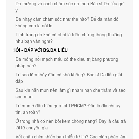
Da thường và cách chăm sóc da theo Bác sĩ Da liễu gợi
ý
Da nhạy cảm chăm sóc như thế nào? Để da mẫn đỏ
không còn là nỗi lo
Tình trạng da khô có phải là triệu chứng thông thường
như bạn vẫn nghĩ?
HỎI - ĐÁP VỚI BS.DA LIỄU
Da mỏng nổi mạch máu có thể điều trị bằng phương
pháp nào?
Trị sẹo lõm thủy đậu có khó không? Bác sĩ Da liễu giải
đáp
Sau khi nặn mụn nên làm gì nhằm hạn chế thâm và sẹo
sau mụn
Trị mụn ở đâu hiệu quả tại TPHCM? Đâu là địa chỉ uy
tín, an toàn?
Ở trong nhà có nên bôi kem chống nắng? Đây là câu trả
lời từ chuyên gia
Vết chân chim khiến bạn thiếu tự tin? Các biện pháp làm