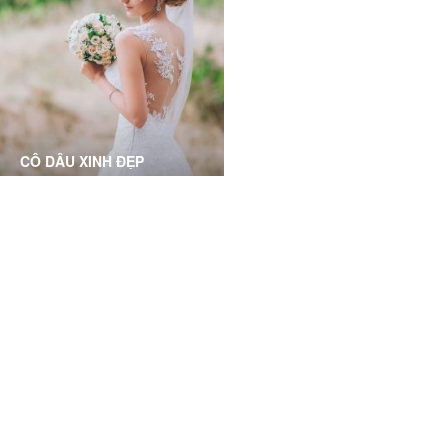
Tự tin với khuôn mặt mộc
Thoải mái tung bay cùng tóc
trơn láng, không còn sẹo rỗ
hát, cải thiện tình trạng rụng
với làn da mịn mượt trơn
tóc, thưa tóc, điều trị các
bóng
bệnh về tóc
CÔ DÂU XINH ĐẸP
Phục hồi và làm sáng mịn da
toàn diện dành cho các cô
dâu, chuẩn bị cho ngày
trọng đại
Grace Skincare Clinic has a great and friendly service
and that have a centrally located clinic. I highly
recommend them!
Alexis Linh Ly, HCMC- Business Owner