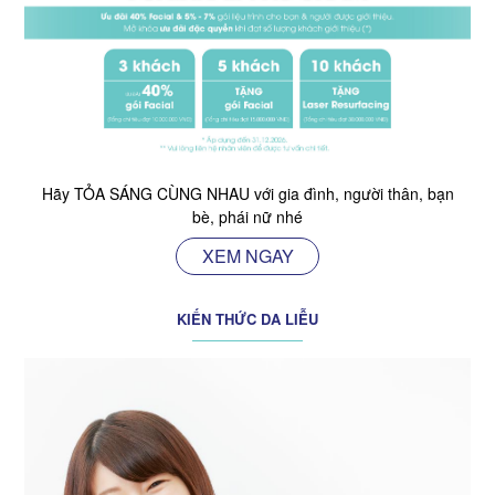
Hãy TỎA SÁNG CÙNG NHAU với gia đình, người thân, bạn
bè, phái nữ nhé
XEM NGAY
KIẾN THỨC DA LIỄU