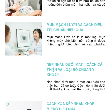
thể khiến bạn rất tự ti và bức bối do ảnh
hưởng đến thẩm mỹ, nhan sắc, và cả vẻ
đẹp của “cửa sổ tâm hồn”. Điều bạn
mong muốn bây giờ là loại bỏ và chữa
mụn thịt quanh mắt của mình hiệu quả
và an …
Continued
MỤN MẠCH LƯƠN VÀ CÁCH ĐIỀU
TRỊ CHUẨN HIỆU QUẢ
Mụn mạch lươn có lẽ là một loại mụn
không mấy phổ biến nên cũng ít được
nhiều người biết đến về các phương
pháp điều trị cũng như phòng ngừa
chúng. Vậy bài viết này sẽ giúp các bạn
hiểu rõ hơn về mụn mạch lươn cũng như
các phương pháp điều trị và …
Continued
NẾP NHĂN DƯỚI MẮT – CÁCH CẢI
THIỆN VÀ LOẠI BỎ CHUẨN Y
KHOA?
Nếp nhăn dưới mắt là một dấu hiệu cho
thấy bạn đã có tuổi. Các nếp nhăn dưới
mắt thường khá mất thẩm mỹ, đồng thời
còn làm cho phụ nữ cảm thấy mất tự tin.
Vậy đâu là nguyên nhân tạo ra nếp nhăn
dưới mắt và có cách nào loại bỏ các nếp
CÁCH XÓA NẾP NHĂN KHÓE
…
Continued
MIỆNG HIỆU QUẢ