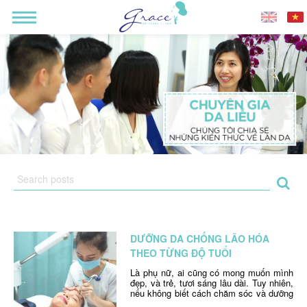
DƯỠNG DA CHỐNG LÃO HÓA
THEO TỪNG ĐỘ TUỔI
Là phụ nữ, ai cũng có mong muốn mình
đẹp, và trẻ, tươi sáng lâu dài. Tuy nhiên,
nếu không biết cách chăm sóc và dưỡng
da chống lão hóa, da bạn rồi cũng sẽ tới