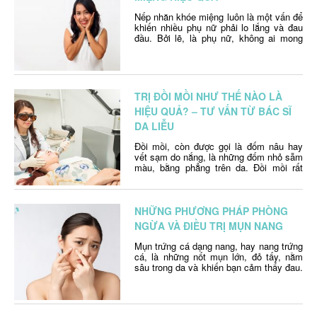
Nếp nhăn khóe miệng luôn là một vấn để
khiến nhiều phụ nữ phải lo lắng và đau
đầu. Bởi lẽ, là phụ nữ, không ai mong
muốn những nếp nhăn xuất hiện trên
khuôn mặt của mình vì chúng thể hiện
sự lão hóa của làn da do tuổi tác và
thiếu tính thẩm …
Continued
TRỊ ĐỒI MỒI NHƯ THẾ NÀO LÀ
HIỆU QUẢ? – TƯ VẤN TỪ BÁC SĨ
DA LIỄU
Đồi mồi, còn được gọi là đốm nâu hay
vết sạm do nắng, là những đốm nhỏ sẫm
màu, bằng phẳng trên da. Đồi mồi rất
phổ biến ở người trên 50 tuổi, nhưng
những người trẻ hơn vẫn có thể bị nếu
tiếp xúc nhiều với ánh nắng mặt trời. Bài
viết này sẽ …
Continued
NHỮNG PHƯƠNG PHÁP PHÒNG
NGỪA VÀ ĐIỀU TRỊ MỤN NANG
Mụn trứng cá dạng nang, hay nang trứng
cá, là những nốt mụn lớn, đỏ tấy, nằm
sâu trong da và khiến bạn cảm thấy đau.
Đây là một loại mụn khá nguy hiểm và
có thể để lại những vết sẹo trên da. Bài
viết dưới đây sẽ giúp bạn hiểu rõ hơn về
…
Continued