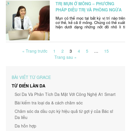
TRỊ MỤN Ở MÔNG – PHƯƠNG
PHÁP ĐIỀU TRỊ VÀ PHÒNG NGỪA
Mụn có thể mọc tại bất kỳ vị trí nào trên
cơ thể, kể cả ở mông. Chúng có thể xuất
hiện dưới dạng những nốt đỏ nhỏ li ti
khiến vùng da mông trở nên thô sần.
Tình trạng này có thể khiến bạn đau,
ngứa, hoặc cũng có thể hoàn toàn không
cảm …
Continued
« Trang trước
1
2
3
4
5
…
15
Trang sau »
BÀI VIẾT TỪ GRACE
TỪ ĐIỂN LÀN DA
Soi Da Và Phân Tích Da Mặt Với Công Nghệ A1 Smart
Bài kiểm tra loại da & cách chăm sóc
Chăm sóc da dầu cực kỳ hiệu quả từ gợi ý của Bác sĩ
Da liễu
Da hỗn hợp