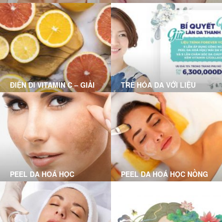
RỖ MỤN NÀO PHÙ HỢP
VỚI BẠN?
ĐIỆN DI VITAMIN C – GIẢI
TRẺ HÓA DA VỚI LIỆU
PHÁP CHO LÀN DA HƯ
TRÌNH FOREVER YOUNG
TỔN
PEEL DA HOÁ HỌC
PEEL DA HOÁ HỌC NỒNG
CHUYÊN SÂU LÀ GÌ?
ĐỘ VỪA LÀ GÌ?