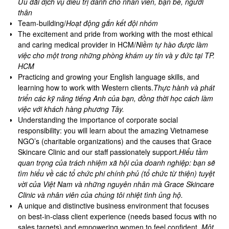
Ưu đãi dịch vụ điều trị dành cho nhân viên, bạn bè, người
thân
Team-building/
Hoạt động gắn kết đội nhóm
The excitement and pride from working with the most ethical
and caring medical provider in HCM/
Niềm tự hào được làm
việc cho một trong những phòng khám uy tín và y đức tại TP.
HCM
Practicing and growing your English language skills, and
learning how to work with Western clients.
Thực hành và phát
triển các kỹ năng tiếng Anh của bạn, đồng thời học cách làm
việc với khách hàng phương Tây.
Understanding the importance of corporate social
responsibility: you will learn about the amazing Vietnamese
NGO’s (charitable organizations) and the causes that Grace
Skincare Clinic and our staff passionately support.
Hiểu tầm
quan trọng của trách nhiệm xã hội của doanh nghiệp: bạn sẽ
tìm hiểu về các tổ chức phi chính phủ (tổ chức từ thiện) tuyệt
vời của Việt Nam và những nguyên nhân mà Grace Skincare
Clinic và nhân viên của chúng tôi nhiệt tình ủng hộ.
A unique and distinctive business environment that focuses
on best-in-class client experience (needs based focus with no
sales targets) and empowering women to feel confident.
Một