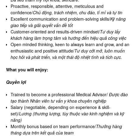
Proactive, responsible, attentive, meticulous and
confidence/
Chủ động, trách nhiệm, chu đáo, tỉ mỉ và tự tin
Excellent communication and problem-solving skills/
Kỹ năng
giao tiếp và giải quyết vấn đề tốt
Customer-oriented and results-driven mindset/
Tư duy lấy
khách hàng làm trọng tâm và hướng đến hiệu quả công việc
Open minded thinking, keen to always learn and grow, and an
enthusiastic and positive attitude/
Tư duy cởi mở, luôn muốn
học hỏi và phát triển, và một thái độ nhiệt tình và tích cực.
What you will enjoy:
Quyền lợi
Trained to become a professional Medical Advisor/
Được đào
tạo thành Nhân viên tư vấn y khoa chuyên nghiệp
Salary (negotiable, depending on experience & skill-
set)/
Lương (thương lượng, tùy thuộc vào kinh nghiệm và kỹ
năng)
Monthly bonus based on team performance/
Thưởng hàng
tháng dựa trên kết quả của team