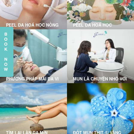
PEEL DA HOÁ HỌC NỒNG
PEEL DA HOÁ HỌC
ĐỘ NHẸ LÀ GÌ?
PHƯƠNG PHÁP MÀI DA VI
MỤN LÀ CHUYỆN NHỎ VỚI
ĐIỂM
LIỆU TRÌNH CLEAR SKIN
MICRODERMABRASION
TẠI GRACE SKINCARE
TẠI GRACE SKINCARE
CLINIC
CLINIC
TÌM LẠI LÀN DA MỊN
ĐỐT MỤN THỊT, U VÀNG