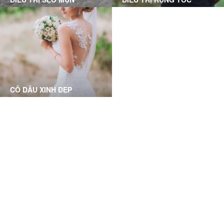
Tự tin với khuôn mặt mộc
Thoải mái tung bay cùng tóc
trơn láng, không còn sẹo rỗ
hát, cải thiện tình trạng rụng
với làn da mịn mượt trơn
tóc, thưa tóc, điều trị các
bóng
bệnh về tóc
CÔ DÂU XINH ĐẸP
Phục hồi và làm sáng mịn da
toàn diện dành cho các cô
dâu, chuẩn bị cho ngày
trọng đại
Grace Skincare Clinic has a great and friendly service
and that have a centrally located clinic. I highly
recommend them!
Alexis Linh Ly, HCMC- Business Owner