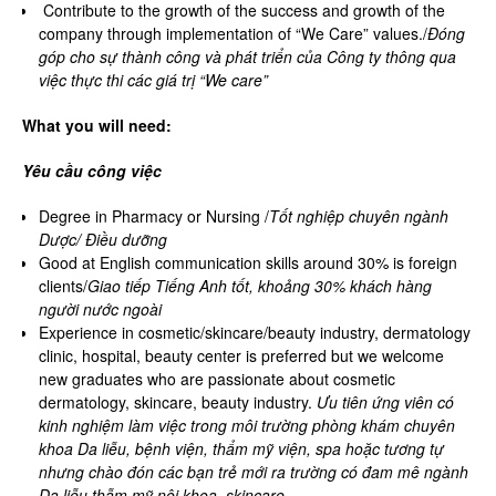
Contribute to the growth of the success and growth of the
company through implementation of “We Care” values./
Đóng
góp cho sự thành công và phát triển của Công ty thông qua
việc thực thi các giá trị “We care”
What you will need:
Yêu cầu công việc
Degree in Pharmacy or Nursing /
Tốt nghiệp chuyên ngành
Dược/ Điều dưỡng
Good at English communication skills around 30% is foreign
clients/
Giao tiếp Tiếng Anh tốt, khoảng 30% khách hàng
người nước ngoài
Experience in cosmetic/skincare/beauty industry, dermatology
clinic, hospital, beauty center is preferred but we welcome
new graduates who are passionate about cosmetic
dermatology, skincare, beauty industry.
Ưu tiên ứng viên có
kinh nghiệm làm việc trong môi trường phòng khám chuyên
khoa Da liễu, bệnh viện, thẩm mỹ viện, spa hoặc tương tự
nhưng chào đón các bạn trẻ mới ra trường có đam mê ngành
Da liễu thẫm mỹ nội khoa, skincare.