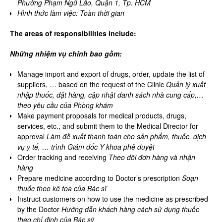
Phường Phạm Ngũ Lão, Quận 1, Tp. HCM
Hình thức làm việc: Toàn thời gian
The areas of responsibilities include:
Những nhiệm vụ chính bao gồm:
Manage import and export of drugs, order, update the list of
suppliers, … based on the request of the Clinic
Quản lý xuất
nhập thuốc, đặt hàng, cập nhật danh sách nhà cung cấp,…
theo yêu cầu của Phòng khám
Make payment proposals for medical products, drugs,
services, etc., and submit them to the Medical Director for
approval
Làm đề xuất thanh toán cho sản phẩm, thuốc, dịch
vụ y tế, … trình Giám đốc Y khoa phê duyệt
Order tracking and receiving
Theo dõi đơn hàng và nhận
hàng
Prepare medicine according to Doctor’s prescription
Soạn
thuốc theo kê toa của Bác sĩ
Instruct customers on how to use the medicine as prescribed
by the Doctor
Hướng dẫn khách hàng cách sử dụng thuốc
theo chỉ định của Bác sỹ