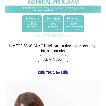
Hãy TỎA SÁNG CÙNG NHAU với gia đình, người thân, bạn
bè, phái nữ nhé
XEM NGAY
KIẾN THỨC DA LIỄU