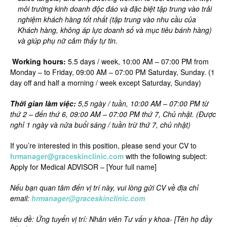
môi trường kinh doanh độc đáo và đặc biệt tập trung vào trải
nghiệm khách hàng tốt nhất (tập trung vào nhu cầu của
Khách hàng, không áp lực doanh số và mục tiêu bánh hàng)
và giúp phụ nữ cảm thấy tự tin.
Working hours
:
5.5 days / week, 10:00 AM – 07:00 PM from
Monday – to Friday, 09:00 AM – 07:00 PM Saturday, Sunday. (1
day off and half a morning / week except Saturday, Sunday)
Thời gian làm việc:
5,5 ngày / tuần, 10:00 AM – 07:00 PM từ
thứ 2 – đến thứ 6, 09:00 AM – 07:00 PM thứ 7, Chủ nhật. (Được
nghỉ 1 ngày và nửa buổi sáng / tuần trừ thứ 7, chủ nhật)
If you’re interested in this position, please send your CV to
hrmanager@graceskinclinic.com
with the following subject:
Apply for Medical ADVISOR – [Your full name]
Nếu bạn quan tâm đến vị trí này, vui lòng gửi CV về địa chỉ
email:
hrmanager@graceskinclinic.com
tiêu đề: Ứng tuyển vị trí: Nhân viên Tư vấn y khoa- [Tên họ đầy