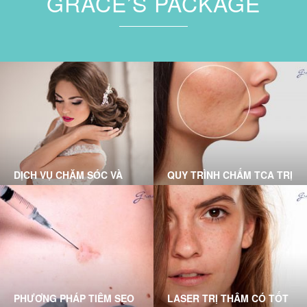
GRACE’S PACKAGE
DỊCH VỤ CHĂM SÓC VÀ
QUY TRÌNH CHẤM TCA TRỊ
ĐIỀU TRỊ TẠI PHÒNG
SẸO RỖ CHUẨN Y KHOA
KHÁM DA LIỄU GRACE
TẠI GRACE SKINCARE
SKINCARE CLINIC
CLINIC
PHƯƠNG PHÁP TIÊM SẸO
LASER TRỊ THÂM CÓ TỐT