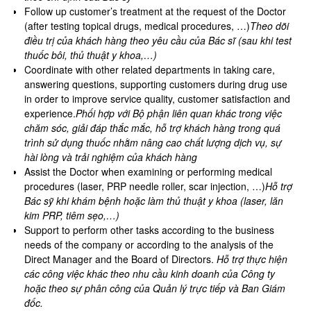
Follow up customer’s treatment at the request of the Doctor
(after testing topical drugs, medical procedures, …)
Theo dõi
điều trị của khách hàng theo yêu cầu của Bác sĩ (sau khi test
thuốc bôi, thủ thuật y khoa,…)
Coordinate with other related departments in taking care,
answering questions, supporting customers during drug use
in order to improve service quality, customer satisfaction and
experience.
Phối hợp với Bộ phận liên quan khác trong việc
chăm sóc, giải đáp thắc mắc, hỗ trợ khách hàng trong quá
trình sử dụng thuốc nhằm nâng cao chất lượng dịch vụ, sự
hài lòng và trải nghiệm của khách hàng
Assist the Doctor when examining or performing medical
procedures (laser, PRP needle roller, scar injection, …)
Hỗ trợ
Bác sỹ khi khám bệnh hoặc làm thủ thuật y khoa (laser, lăn
kim PRP, tiêm sẹo,…)
Support to perform other tasks according to the business
needs of the company or according to the analysis of the
Direct Manager and the Board of Directors.
Hỗ trợ thực hiện
các công việc khác theo nhu cầu kinh doanh của Công ty
hoặc theo sự phân công của Quản lý trực tiếp và Ban Giám
đốc.