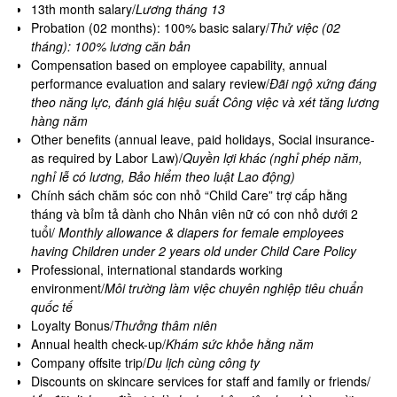
13th month salary/
Lương tháng 13
Probation (02 months): 100% basic salary/
Thử việc (02
tháng): 100% lương căn bản
Compensation based on employee capability, annual
performance evaluation and salary review/
Đãi ngộ xứng đáng
theo năng lực, đánh giá hiệu suất Công việc và xét tăng lương
hàng năm
Other benefits (annual leave, paid holidays, Social insurance-
as required by Labor Law)/
Quyền lợi khác (nghỉ phép năm,
nghỉ lễ có lương, Bảo hiểm theo luật Lao động)
Chính sách chăm sóc con nhỏ “Child Care” trợ cấp hằng
tháng và bỉm tả dành cho Nhân viên nữ có con nhỏ dưới 2
tuổi/
Monthly allowance & diapers for female employees
having Children under 2 years old under Child Care Policy
Professional, international standards working
environment/
Môi trường làm việc chuyên nghiệp tiêu chuẩn
quốc tế
Loyalty Bonus/
Thưởng thâm niên
Annual health check-up/
Khám sức khỏe hằng năm
Company offsite trip/
Du lịch cùng công ty
Discounts on skincare services for staff and family or friends/