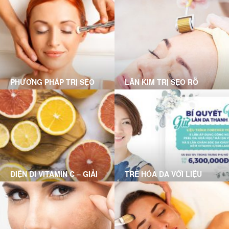
LỚN
KHÔNG ĐỂ LẠI SẸO CÙNG
GRACE SKINCARE CLINIC
PHƯƠNG PHÁP TRỊ SẸO
LĂN KIM TRỊ SẸO RỖ
RỖ MỤN NÀO PHÙ HỢP
VỚI BẠN?
ĐIỆN DI VITAMIN C – GIẢI
TRẺ HÓA DA VỚI LIỆU
PHÁP CHO LÀN DA HƯ
TRÌNH FOREVER YOUNG
TỔN