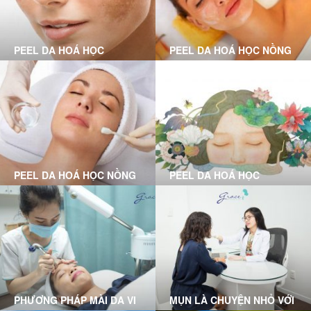
PEEL DA HOÁ HỌC
PEEL DA HOÁ HỌC NỒNG
CHUYÊN SÂU LÀ GÌ?
ĐỘ VỪA LÀ GÌ?
PEEL DA HOÁ HỌC NỒNG
PEEL DA HOÁ HỌC
ĐỘ NHẸ LÀ GÌ?
PHƯƠNG PHÁP MÀI DA VI
MỤN LÀ CHUYỆN NHỎ VỚI