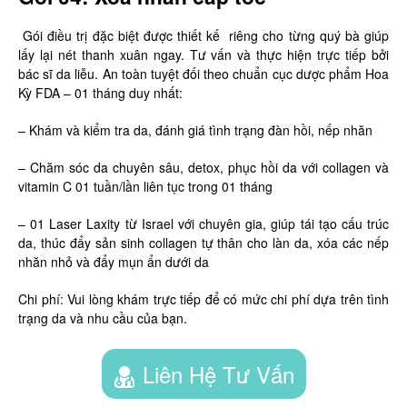
Gói điều trị đặc biệt được thiết kế riêng cho từng quý bà giúp
lấy lại nét thanh xuân ngay. Tư vấn và thực hiện trực tiếp bởi
bác sĩ da liễu. An toàn tuyệt đối theo chuẩn cục dược phẩm Hoa
Kỳ FDA – 01 tháng duy nhất:
– Khám và kiểm tra da, đánh giá tình trạng đàn hồi, nếp nhăn
– Chăm sóc da chuyên sâu, detox, phục hồi da với collagen và
vitamin C 01 tuần/lần liên tục trong 01 tháng
– 01 Laser Laxity từ Israel với chuyên gia, giúp tái tạo cấu trúc
da, thúc đẩy sản sinh collagen tự thân cho làn da, xóa các nếp
nhăn nhỏ và đẩy mụn ẩn dưới da
Chi phí: Vui lòng khám trực tiếp để có mức chi phí dựa trên tình
trạng da và nhu cầu của bạn.
Liên Hệ Tư Vấn