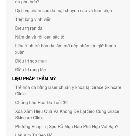
da phù hợp?
Dịch vụ chăm sóc da mặt chuyên sâu và toàn diện
Triệt lông vĩnh viễn
Điều trị rạn da
Nám da và rối loạn sắc tố
Liệu trình trẻ hóa da làm mờ nếp nhăn lưu giữ thanh
xuân
Điều trị sẹo mụn
Điều trị rụng tóc
LIỆU PHÁP THẨM MỸ
Trẻ hóa da bằng laser chuẩn y khoa tại Grace Skincare
Clinic
Chống Lão Hoá Da Tuổi 30
Xóa Xăm Hiệu Quả Và Không Để Lại Sẹo Cùng Grace
Skincare Clinic
Phương Pháp Trị Sẹo Rỗ Mụn Nào Phù Hợp Với Bạn?
Lăn Kim Trị Sẹo Rỗ