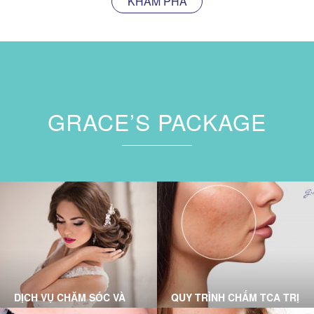
KHÁM PHÁ
GRACE’S PACKAGE
DỊCH VỤ CHĂM SÓC VÀ
QUY TRÌNH CHẤM TCA TRỊ
ĐIỀU TRỊ TẠI PHÒNG
SẸO RỖ CHUẨN Y KHOA