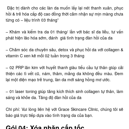
Đặc trị dành cho các làn da muốn lấy lại nét thanh xuân, phục
hồi & trẻ hóa cấp độ cao đồng thời cảm nhận sự mịn màng chưa
từng có – liệu trình 03 tháng”
– Khám và kiểm tra da 01 tháng/ lần với bác sĩ da liễu, tư vấn
phát hiện lão hóa sớm, đánh giá tình trạng đàn hồi của da
– Chăm sóc da chuyên sâu, detox và phục hồi da với collagen &
vitamin C xen kẽ mỗi 02 tuần trong 3 tháng
– 02 PRP lăn kim với huyết thanh giàu tiểu cầu tự thân giúp cải
thiện các tì vết cũ, nám, thâm, mảng da không đều màu. Đem
lại một diện mạo trẻ trung, làn da mới sáng hồng mơ ước.
– 01 laser toning giúp tăng kích thích sinh collagen tự thân, làm
sáng và khỏe da. Tăng độ đàn hồi của da
Chi phí: Vui lòng liên hệ với Grace Skincare Clinic, chúng tôi sẽ
báo giá trực tiếp dựa vào tình trạng da của bạn.
Gói 04: Xóa nhăn cấp tốc