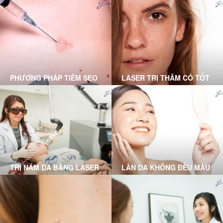
KHÁM DA LIỄU GRACE
TẠI GRACE SKINCARE
SKINCARE CLINIC
CLINIC
PHƯƠNG PHÁP TIÊM SẸO
LASER TRỊ THÂM CÓ TỐT
LỒI DO BÁC SĨ DA LIỄU
KHÔNG? DƯỚI ĐÂY LÀ
THỰC HIỆN
LỜI GIẢI ĐÁP DÀNH CHO
BẠN
TRỊ NÁM DA BẰNG LASER
LÀN DA KHÔNG ĐỀU MÀU
TẠI PHÒNG KHÁM GRACE
VÀ GIẢI PHÁP TỪ BÁC SĨ
SKINCARE CLINIC
DA LIỄU