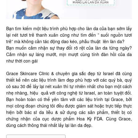
Bạn tìm kiếm một liệu trình phù hợp cho làn da của bạn sớm lấy
lại nét tươi trẻ thanh xuân cũng như tìm đến ” suối nguồn tươi
trẻ” mà không cần tác động dao kéo, phẫu thuật lên làn da?
Bạn muốn cảm nhận sự thay đổi rõ rệt của làn da từng ngày?
Cảm nhận sự láng mướt, mịn mượt cùng tính đàn hồi của da
như thời con gái
Grace Skincare Clinic & chuyên gia sắc đẹp từ Israel đã cùng
thiết kế nên các liệu trình làm đẹp phù hợp với các quý bà, quý
cô sau 30 để lấy lại nét xuân thì tự nhiên nhất cho bạn một cách
nhẹ nhàng, hiệu quả với công nghệ từ Israel, an toàn tuyệt đối.
Bạn hoàn toàn có thể yên tâm với các liệu trình tại Grace, bởi
mọi công đoạn chúng tôi đều được giám sát hoặc trực tiếp thực
hiện bởi bác sĩ da liễu & sử dụng các sản phẩm, thiết bị có
chứng nhận của cục dược phẩm Hoa Kỳ FDA. Cùng Grace,
dùng cách thông thái nhất lấy lại làn da đẹp.