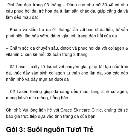
Gói làm đẹp trong 03 tháng – Dành cho phụ nữ 30-40 có nhu
cầu phục hồi da, trẻ hóa da & làm săn chắc da, giúp căng da và
làm đều màu da:
– Khám và kiểm tra da 01 tháng/ lần với bác sĩ da liễu, tư vấn
phát hiện lão hóa sớm, đánh giá tình trạng đàn hồi của da
– Chăm sóc da chuyên sâu, detox và phục hồi da với collagen &
vitamin C xen kẽ mỗi 02 tuần trong 3 tháng
– 02 Laser Laxity từ Israel với chuyên gia, giúp tái tạo cấu trúc
da, thúc đẩy sản sinh collagen tự thân cho làn da, xóa các nếp
nhăn nhỏ và đẩy mụn ẩn dưới da
– 02 Laser Toning giúp da sáng đều màu, tăng sinh collagen,
mang lại vẻ mịn màng, hồng hào
Chi phí: Vui lòng liên hệ với Grace Skincare Clinic, chúng tôi sẽ
báo giá trực tiếp dựa vào tình trạng da của bạn.
Gói 3: Suối nguồn Tươi Trẻ