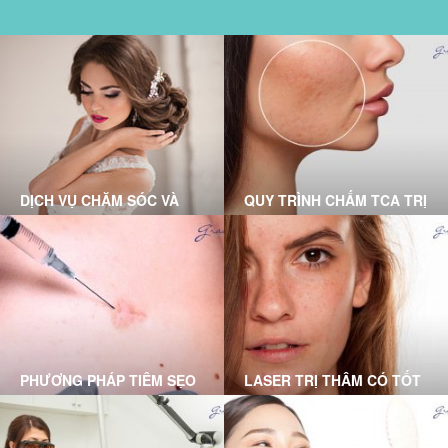
DỊCH VỤ CHĂM SÓC VÀ
QUY TRÌNH CHẤM TCA TRỊ
ĐIỀU TRỊ TẠI PHÒNG
SẸO RỖ CHUẨN Y KHOA
KHÁM DA LIỄU GRACE
TẠI GRACE SKINCARE
SKINCARE CLINIC
CLINIC
PHƯƠNG PHÁP TIÊM SẸO
LASER TRỊ THÂM CÓ TỐT
LỒI DO BÁC SĨ DA LIỄU
KHÔNG? DƯỚI ĐÂY LÀ
THỰC HIỆN
LỜI GIẢI ĐÁP DÀNH CHO
BẠN