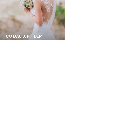
với làn da mịn mượt trơn
tóc, thưa tóc, điều trị các
bóng
bệnh về tóc
CÔ DÂU XINH ĐẸP
Phục hồi và làm sáng mịn da
toàn diện dành cho các cô
dâu, chuẩn bị cho ngày
trọng đại
Grace Skincare Clinic has a great and friendly service
and that have a centrally located clinic. I highly
recommend them!
Alexis Linh Ly, HCMC- Business Owner