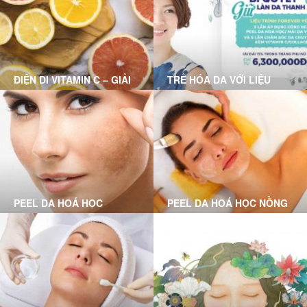
ĐIỆN DI VITAMIN C – GIẢI
TRẺ HÓA DA VỚI LIỆU
PHÁP CHO LÀN DA HƯ
TRÌNH FOREVER YOUNG
TỔN
PEEL DA HOÁ HỌC
PEEL DA HOÁ HỌC NỒNG
CHUYÊN SÂU LÀ GÌ?
ĐỘ VỪA LÀ GÌ?