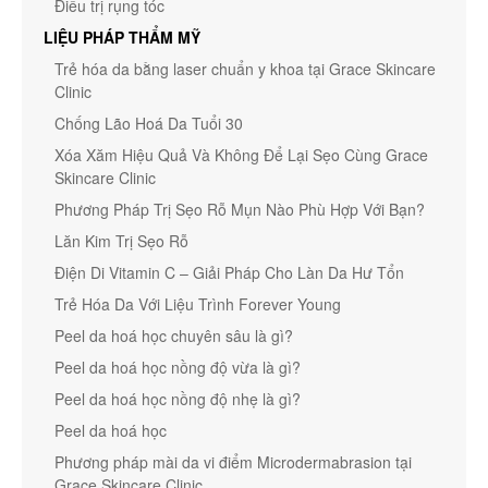
Điều trị rụng tóc
LIỆU PHÁP THẨM MỸ
Trẻ hóa da bằng laser chuẩn y khoa tại Grace Skincare
Clinic
Chống Lão Hoá Da Tuổi 30
Xóa Xăm Hiệu Quả Và Không Để Lại Sẹo Cùng Grace
Skincare Clinic
Phương Pháp Trị Sẹo Rỗ Mụn Nào Phù Hợp Với Bạn?
Lăn Kim Trị Sẹo Rỗ
Điện Di Vitamin C – Giải Pháp Cho Làn Da Hư Tổn
Trẻ Hóa Da Với Liệu Trình Forever Young
Peel da hoá học chuyên sâu là gì?
Peel da hoá học nồng độ vừa là gì?
Peel da hoá học nồng độ nhẹ là gì?
Peel da hoá học
Phương pháp mài da vi điểm Microdermabrasion tại
Grace Skincare Clinic