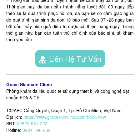
– Trong 48h sau điều trị, bệnh nhân sẽ cảm thấy da hơi rát, đỏ.
Thời gian này, da bạn cần tránh nắng tuyệt đối. 03 ngày tiếp
theo sẽ là quá trình phục hồi da, da bạn sẽ có cảm giác ngứa
do quá trình sản sinh da non, tế bào mới. Sau 07 -28 ngày bạn
bắt đầu thấy hiệu quả điều trị được cải thiện hàng ngày. Trong
thời gian này, bạn cần tuân thủ chỉ định của bác sĩ & tái khám
theo yêu cầu.
Liên Hệ Tư Vấn
Grace Skincare Clinic
Phòng khám da liễu quốc tế sử dụng thiết bị và công nghệ đạt
chuẩn FDA & CE
102ABC Cống Quỳnh, Quận 1, Tp. Hồ Chí Minh, Việt Nam
Đặt lịch:
https://www.graceskinclinic.com/book-now
SĐT:
02822-531-223
Hotline:
0961-796-809