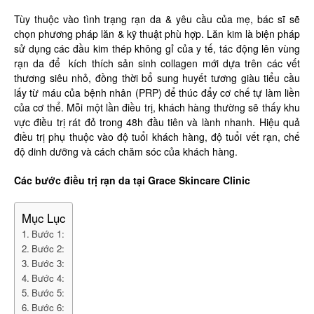
Tùy thuộc vào tình trạng rạn da & yêu cầu của mẹ, bác sĩ sẽ
chọn phương pháp lăn & kỹ thuật phù hợp. Lăn kim là biện pháp
sử dụng các đầu kim thép không gỉ của y tế, tác động lên vùng
rạn da để kích thích sản sinh collagen mới dựa trên các vết
thương siêu nhỏ, đồng thời bổ sung huyết tương giàu tiểu cầu
lấy từ máu của bệnh nhân (PRP) để thúc đẩy cơ chế tự làm liền
của cơ thể. Mỗi một lần điều trị, khách hàng thường sẽ thấy khu
vực điều trị rát đỏ trong 48h đầu tiên và lành nhanh. Hiệu quả
điều trị phụ thuộc vào độ tuổi khách hàng, độ tuổi vết rạn, chế
độ dinh dưỡng và cách chăm sóc của khách hàng.
Các bước điều trị rạn da tại Grace Skincare Clinic
Mục Lục
Bước 1:
Bước 2:
Bước 3:
Bước 4:
Bước 5:
Bước 6: