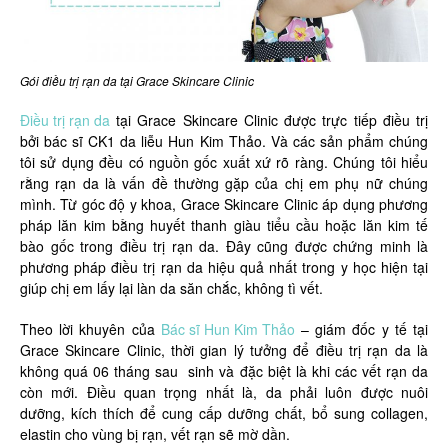
Gói điều trị rạn da tại Grace Skincare Clinic
Điều trị rạn da
tại Grace Skincare Clinic được trực tiếp điều trị
bởi bác sĩ CK1 da liễu Hun Kim Thảo. Và các sản phẩm chúng
tôi sử dụng đều có nguồn gốc xuất xứ rõ ràng. Chúng tôi hiểu
rằng rạn da là vấn đề thường gặp của chị em phụ nữ chúng
mình. Từ góc độ y khoa, Grace Skincare Clinic áp dụng phương
pháp lăn kim bằng huyết thanh giàu tiểu cầu hoặc lăn kim tế
bào gốc trong điều trị rạn da. Đây cũng được chứng minh là
phương pháp điều trị rạn da hiệu quả nhất trong y học hiện tại
giúp chị em lấy lại làn da săn chắc, không tì vết.
Theo lời khuyên của
Bác sĩ Hun Kim Thảo
– giám đốc y tế tại
Grace Skincare Clinic, thời gian lý tưởng để điều trị rạn da là
không quá 06 tháng sau sinh và đặc biệt là khi các vết rạn da
còn mới. Điều quan trọng nhất là, da phải luôn được nuôi
dưỡng, kích thích để cung cấp dưỡng chất, bổ sung collagen,
elastin cho vùng bị rạn, vết rạn sẽ mờ dần.