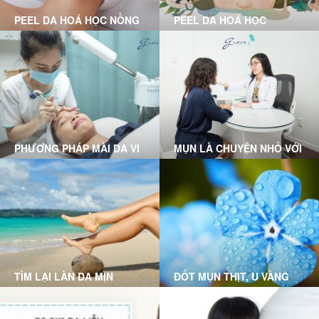
PEEL DA HOÁ HỌC NỒNG
PEEL DA HOÁ HỌC
ĐỘ NHẸ LÀ GÌ?
PHƯƠNG PHÁP MÀI DA VI
MỤN LÀ CHUYỆN NHỎ VỚI
ĐIỂM
LIỆU TRÌNH CLEAR SKIN
MICRODERMABRASION
TẠI GRACE SKINCARE
TẠI GRACE SKINCARE
CLINIC
CLINIC
TÌM LẠI LÀN DA MỊN
ĐỐT MỤN THỊT, U VÀNG
MÀNG VỚI CÔNG NGHỆ
TRIỆT LÔNG DPL (DYE-PL)