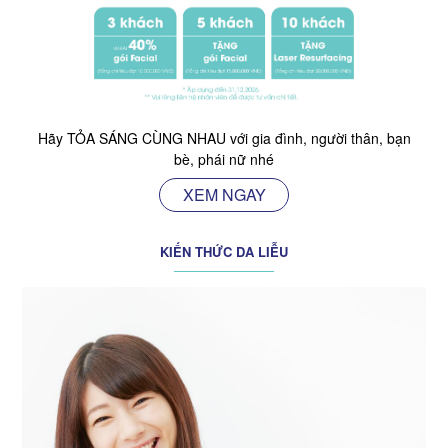
Hãy TỎA SÁNG CÙNG NHAU với gia đình, người thân, bạn
bè, phái nữ nhé
XEM NGAY
KIẾN THỨC DA LIỄU